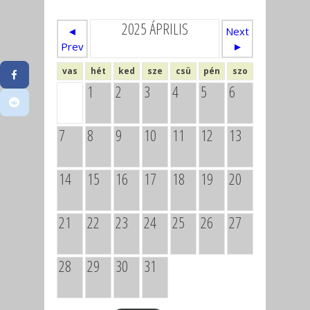
2025 ÁPRILIS
◄
Next
Prev
►
vas
hét
ked
sze
csü
pén
szo
1
2
3
4
5
6
7
8
9
10
11
12
13
14
15
16
17
18
19
20
21
22
23
24
25
26
27
28
29
30
31