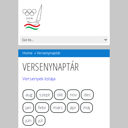
Home
»
Versenynaptár
VERSENYNAPTÁR
Versenyek listája
aug
szept
okt
nov
dec
jan
febr
márc
ápr
máj
jún
júl