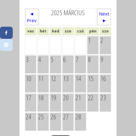
2025 MÁRCIUS
◄
Next
Prev
►
vas
hét
ked
sze
csü
pén
szo
1
2
3
4
5
6
7
8
9
10
11
12
13
14
15
16
17
18
19
20
21
22
23
24
25
26
27
28