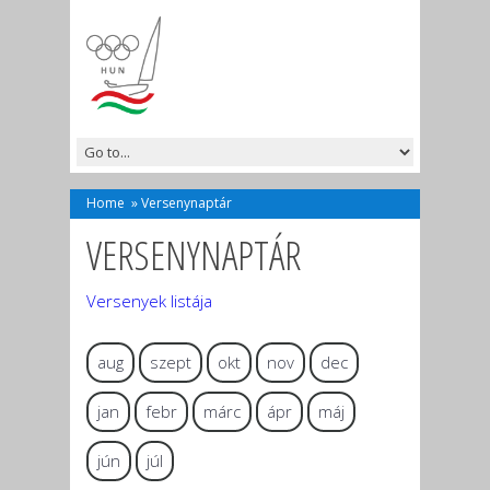
Home
»
Versenynaptár
VERSENYNAPTÁR
Versenyek listája
aug
szept
okt
nov
dec
jan
febr
márc
ápr
máj
jún
júl