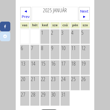
2025 JANUÁR
◄
Next
Prev
►
vas
hét
ked
sze
csü
pén
szo
1
2
3
4
5
6
7
8
9
10
11
12
13
14
15
16
17
18
19
20
21
22
23
24
25
26
27
28
29
30
31