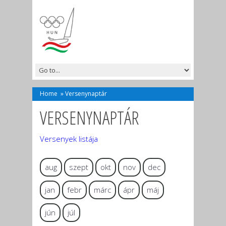
Home
»
Versenynaptár
VERSENYNAPTÁR
Versenyek listája
aug
szept
okt
nov
dec
jan
febr
márc
ápr
máj
jún
júl