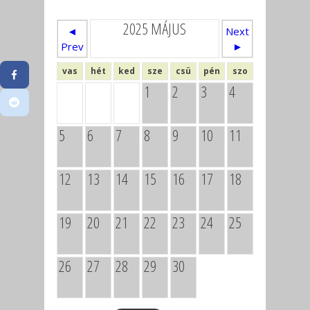
2025 MÁJUS
◄
Next
Prev
►
vas
hét
ked
sze
csü
pén
szo
1
2
3
4
5
6
7
8
9
10
11
12
13
14
15
16
17
18
19
20
21
22
23
24
25
26
27
28
29
30