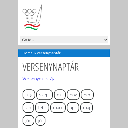
Home
»
Versenynaptár
VERSENYNAPTÁR
Versenyek listája
aug
szept
okt
nov
dec
jan
febr
márc
ápr
máj
jún
júl