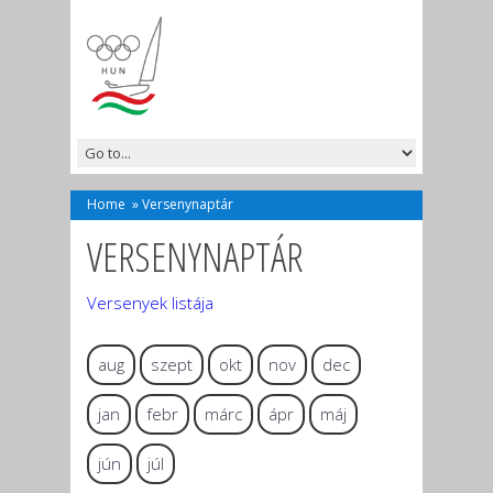
Home
»
Versenynaptár
VERSENYNAPTÁR
Versenyek listája
aug
szept
okt
nov
dec
jan
febr
márc
ápr
máj
jún
júl