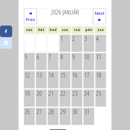
2026 JANUÁR
◄
Next
Prev
►
vas
hét
ked
sze
csü
pén
szo
1
2
3
4
5
6
7
8
9
10
11
12
13
14
15
16
17
18
19
20
21
22
23
24
25
26
27
28
29
30
31