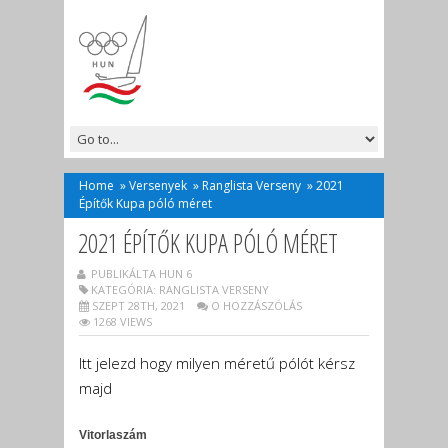
Home
»
Versenyek
»
Ranglista Verseny
»
2021
Építők Kupa póló méret
2021 ÉPÍTŐK KUPA PÓLÓ MÉRET
PUBLIKÁLTA HUN 6
KATEGÓRIA:
RANGLISTA VERSENY
SZEPT 28TH, 2021
O HOZZÁSZÓLÁS
1268 VIEWS
Itt jelezd hogy milyen méretű pólót kérsz
majd
Vitorlaszám