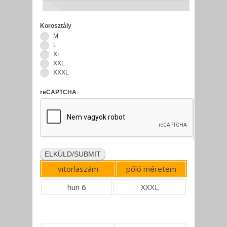
Korosztály
M
L
XL
XXL
XXXL
reCAPTCHA
vitorlaszám
póló méretem
hun 6
XXXL