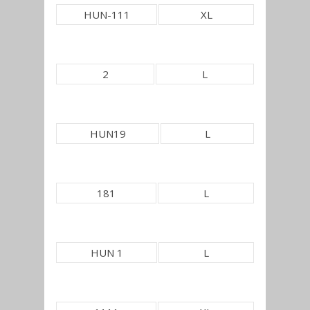
HUN-111
XL
2
L
HUN19
L
181
L
HUN 1
L