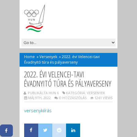
Home
»
Versenyek
»
2022. évi Velencei-tavi
Évadnyitó túra és pályaverseny
2022. ÉVI VELENCEI-TAVI
ÉVADNYITÓ TÚRA ÉS PÁLYAVERSENY
PUBLIKÁLTA HUN 6
KATEGÓRIA:
VERSENYEK
MÁJ 9TH, 2022
O HOZZÁSZÓLÁS
1241 VIEWS
versenykiírás