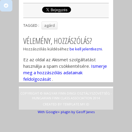
agárd
TAGGED :
VÉLEMÉNY, HOZZÁSZÓLÁS?
Hozzászólás küldéséhez
be kell jelentkezni
.
Ez az oldal az Akismet szolgáltatást
használja a spam csökkentésére.
Ismerje
meg a hozzászólás adatainak
feldolgozását
.
COPYRIGHT © MAGYAR FINN-DINGI OSZTÁLYSZÖVETSÉG -
HUNGARIAN FINN CLASS ASSOCIATION 2014
CREATED BY
TEMPLATE
.MY.ID
With Google+ plugin by Geoff Janes