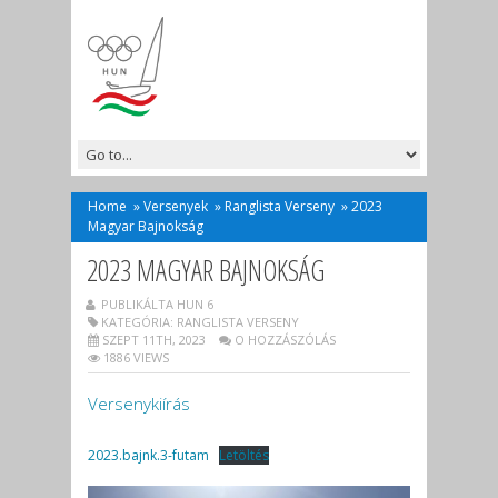
Home
»
Versenyek
»
Ranglista Verseny
»
2023
Magyar Bajnokság
2023 MAGYAR BAJNOKSÁG
PUBLIKÁLTA HUN 6
KATEGÓRIA:
RANGLISTA VERSENY
SZEPT 11TH, 2023
O HOZZÁSZÓLÁS
1886 VIEWS
Versenykiírás
2023.bajnk.3-futam
Letöltés