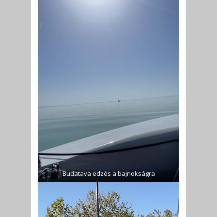
Budatava edzés a bajnokságra