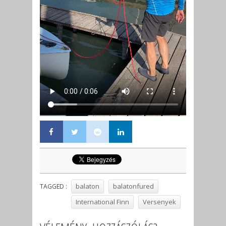
balaton
balatonfured
TAGGED :
International Finn
Versenyek