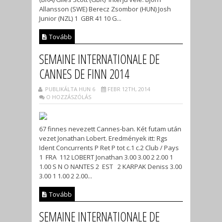
Allansson (SWE) Berecz Zsombor (HUN) Josh
Junior (NZL) 1 GBR 41 10 G...
Tovább
SEMAINE INTERNATIONALE DE
CANNES DE FINN 2014
PUBLIKÁLTA HUN 6
FEBR 12TH, 2014
O HOZZÁSZÓLÁS
67 finnes nevezett Cannes-ban. Két futam után
vezet Jonathan Lobert. Eredmények itt: Rgs
Ident Concurrents P Ret P tot c.1 c.2 Club / Pays
1 FRA 112 LOBERT Jonathan 3.00 3.00 2 2.00 1
1.00 S N O NANTES 2 EST 2 KARPAK Deniss 3.00
3.00 1 1.00 2 2.00...
Tovább
SEMAINE INTERNATIONALE DE