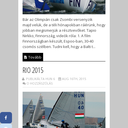
Bár az Olimpián csak Zsombi versenyzik
majd velük, de a téli hónapokban ráérünk, hogy
jobban megismerjük a résztvevőket. Tapio
Nirkko, Finnország, videók róla: 1. A film
Finnországban készült, Espoo-ban, 30-40
csomós szélben. Tudni kell, hogy a Balti t...
Tovább
RIO 2015
PUBLIKÁLTA HUN 6
AUG 16TH, 2015
O HOZZÁSZÓLÁS