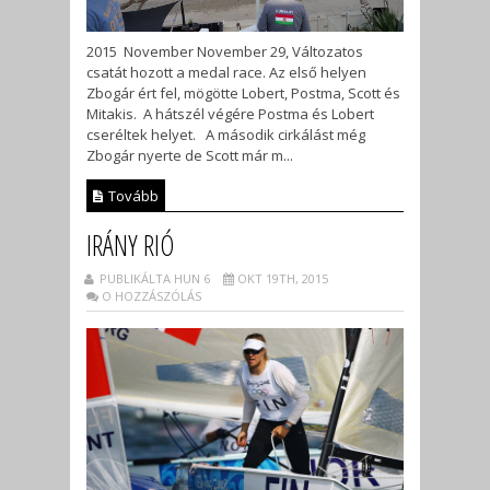
2015 November November 29, Változatos
csatát hozott a medal race. Az első helyen
Zbogár ért fel, mögötte Lobert, Postma, Scott és
Mitakis. A hátszél végére Postma és Lobert
cseréltek helyet. A második cirkálást még
Zbogár nyerte de Scott már m...
Tovább
IRÁNY RIÓ
PUBLIKÁLTA HUN 6
OKT 19TH, 2015
O HOZZÁSZÓLÁS