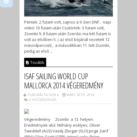
Péntek: 2 futam volt, sajnos a 9. ben DNF.. napi
videó 10 futam után Csütörtök: 3 futam volt,
Zsombi 9. 8 futam után Szerda: ma két futam is
volt az elsőben 5. ( az első bójánál vezetett 12
másodperccel) , a másodikban 11. lett Zsombi,
pedig az első ...
Tovább
ISAF SAILING WORLD CUP
MALLORCA 2014 VÉGEREDMÉNY
PUBLIKÁLTA HUN 6
MÁRC 30TH, 2014
O HOZZÁSZÓLÁS
Végeredmény Zsombi a 13. helyen.
Eredmények alul. Néhány esélyes. Oliver
Tweddell (AUS) Vasilij Zbogar (SLO) Jorge Zarif
(BRA) Giles Scott (GBR) Interjú vele: Björn