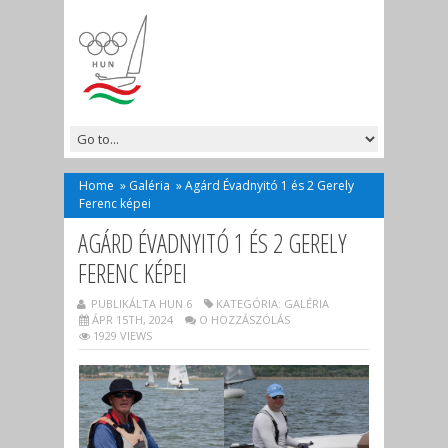
Home
»
Galéria
»
Agárd Évadnyitó 1 és 2 Gerely
Ferenc képei
AGÁRD ÉVADNYITÓ 1 ÉS 2 GERELY
FERENC KÉPEI
PUBLIKÁLTA HUN 6
KATEGÓRIA:
GALÉRIA
ÁPR 15TH, 2024
O HOZZÁSZÓLÁS
1929 VIEWS