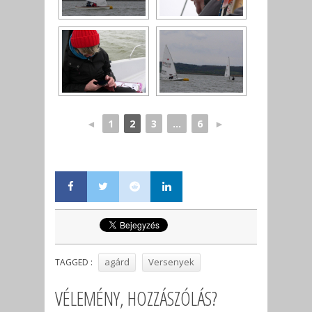
◄
1
2
3
...
6
►
agárd
Versenyek
TAGGED :
VÉLEMÉNY, HOZZÁSZÓLÁS?