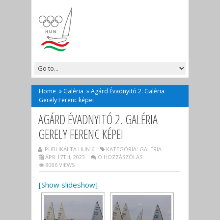
Home
»
Galéria
»
Agárd Évadnyitó 2. Galéria
Gerely Ferenc képei
AGÁRD ÉVADNYITÓ 2. GALÉRIA
GERELY FERENC KÉPEI
PUBLIKÁLTA HUN 6
KATEGÓRIA:
GALÉRIA
ÁPR 17TH, 2023
O HOZZÁSZÓLÁS
8086 VIEWS
[Show slideshow]