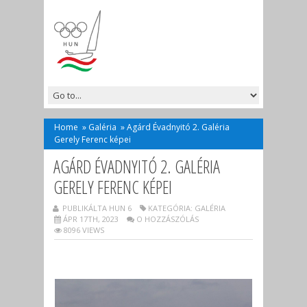
Home
»
Galéria
»
Agárd Évadnyitó 2. Galéria
Gerely Ferenc képei
AGÁRD ÉVADNYITÓ 2. GALÉRIA
GERELY FERENC KÉPEI
PUBLIKÁLTA HUN 6
KATEGÓRIA:
GALÉRIA
ÁPR 17TH, 2023
O HOZZÁSZÓLÁS
8096 VIEWS