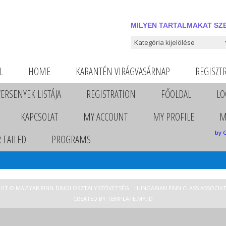
MILYEN TARTALMAKAT SZE
Milyen tartalmakat szeretnél
L
HOME
KARANTÉN VIRÁGVASÁRNAP
REGISZT
VERSENYEK LISTÁJA
REGISTRATION
FŐOLDAL
LO
KAPCSOLAT
MY ACCOUNT
MY PROFILE
M
by 
 FAILED
PROGRAMS
HT © MAGYAR FINN-DINGI OSZTÁLYSZÖVETSÉG - HUNGARIAN FINN CLASS ASSOCIAT
CREATED BY
TEMPLATE
.MY.ID