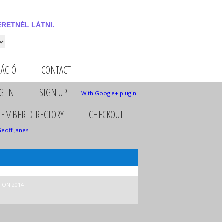
RETNÉL LÁTNI.
 látni.
RÁCIÓ
CONTACT
G IN
SIGN UP
With Google+ plugin
EMBER DIRECTORY
CHECKOUT
Geoff Janes
ION 2014