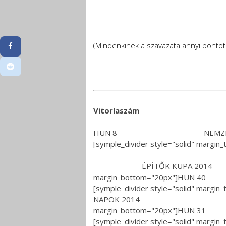
(Mindenkinek a szavazata annyi pontot 
Vitorlaszám
HUN 8 NEMZETK
[symple_divider style="sol
12 [symple_divider st
ÉPÍTŐK KUPA 2014 4
margin_bottom=
[symple_divider style="soli
NAPOK 2014 10 [symp
margin_bottom
[symple_divider style="so