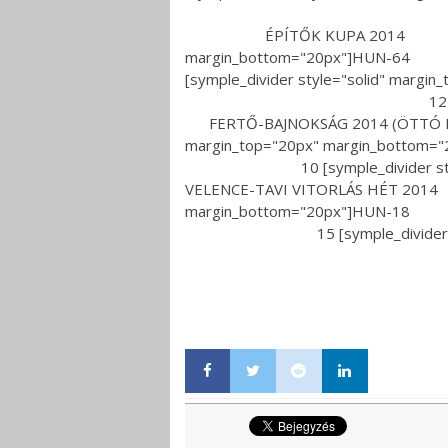
10 [symple_divider st
ÉPÍTŐK KUPA 2014 9
margin_bottom
[symple_divider style="s
12 [symple_divider st
FERTŐ-BAJNOKSÁG 201
margin_top="20px" 
10 [symple_divider style
VELENCE-TAVI VITORLÁS
margin_bottom="20p
15 [symple_divider style="so