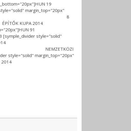
n_bottom="20px"]HUN 19
argin_top="20px"
EGATTA 2014 8
x"]hun 1 ÉPÍTŐK KUPA 2014
n_bottom="20px"]HUN 91
er style="solid"
GYAR BAJNOKSÁG 2014
"20px"]HUN 9 NEMZETKÖZI
id" margin_top="20px"
I VITORLÁS HÉT 2014