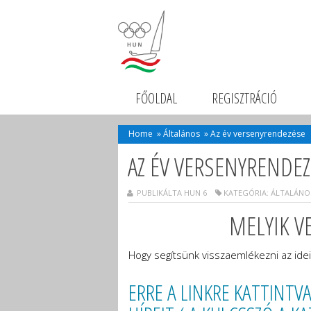
FŐOLDAL
REGISZTRÁCIÓ
Home
»
Általános
»
Az év versenyrendezése
AZ ÉV VERSENYRENDEZ
PUBLIKÁLTA HUN 6
KATEGÓRIA:
ÁLTALÁNO
MELYIK V
Hogy segítsünk visszaemlékezni az ide
ERRE A LINKRE KATTINT