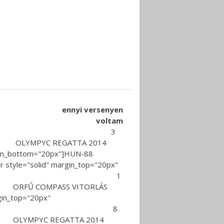
ennyi versenyen
voltam
S HÉT 2014 3
UN972 OLYMPYC REGATTA 2014
_bottom="20px"]HUN-88
margin_top="20px"
NOKSÁG 2014 1
9 ORFŰ COMPASS VITORLÁS
p="20px"
EGATTA 2014 8
UN 50 OLYMPYC REGATTA 2014