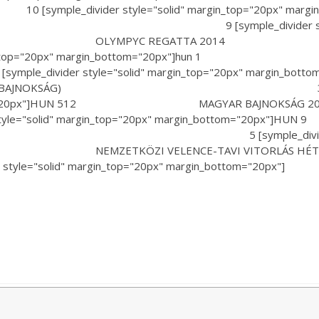
yle="solid" margin_top="20px" margi
 [symple_divider style="solid" m
="20px"]HUN-64 OLYMPYC R
olid" margin_top="20px" margin_bottom="20p
yle="solid" margin_top="20px" margi
4 (ÖTTÓ BAJNOKSÁG) 3 [symple_divid
margin_bottom="20px"]HUN 512 MA
="solid" margin_top="20px" margin_bottom=
 HÉT 2014 5 [symple_divider style="sol
x"]HUN-18 NEMZETKÖZI VELENCE-TAV
lid" margin_top="20px" margin_bottom="20px"]