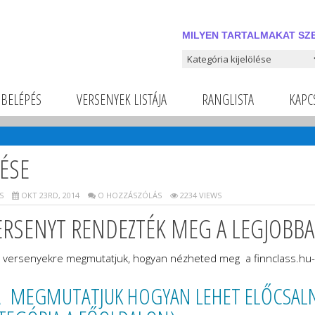
MILYEN TARTALMAKAT SZE
Milyen tartalmakat szeretnél
BELÉPÉS
VERSENYEK LISTÁJA
RANGLISTA
KAPC
ÉSE
S
OKT 23RD, 2014
O HOZZÁSZÓLÁS
2234 VIEWS
ERSENYT RENDEZTÉK MEG A LEGJOBBA
i versenyekre megmutatjuk, hogyan nézheted meg a finnclass.hu-n
VA MEGMUTATJUK HOGYAN LEHET ELŐCSALNI