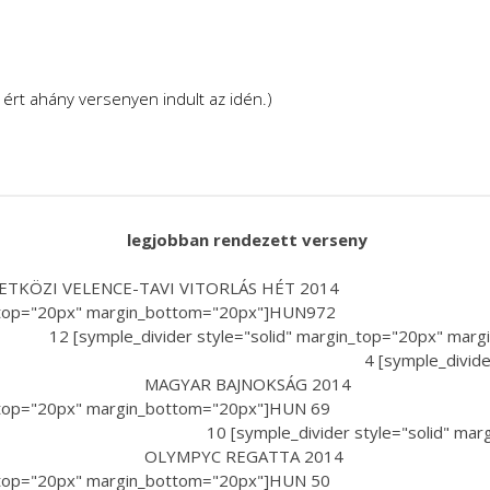
ért ahány versenyen indult az idén.)
legjobban rendezett verseny
ÖZI VELENCE-TAVI VITORLÁ
id" margin_top="20px" margin_bottom="20px"]H
yle="solid" margin_top="20px" margin
 [symple_divider style="solid" 
"20px"]HUN 40 MAGYAR BAJ
d" margin_top="20px" margin_bottom="20px"]HUN 6
le_divider style="solid" margin_to
="20px"]HUN 31 OLYMPYC R
lid" margin_top="20px" margin_bottom="20px"]H