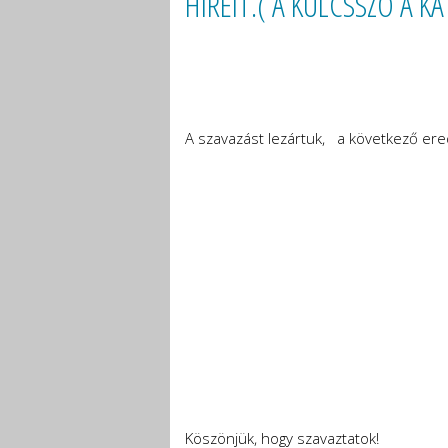
HÍREIT.( A KULCSSZÓ A 
A szavazást lezártuk, a következő ere
Köszönjük, hogy szavaztatok!