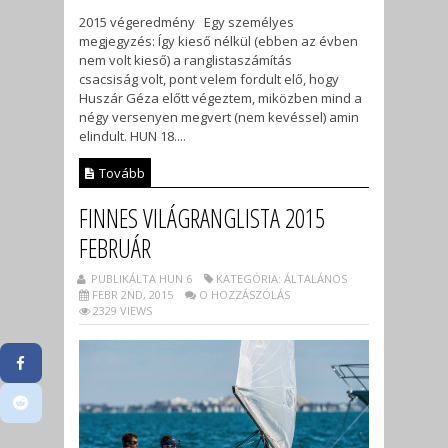
2015 végeredmény Egy személyes
megjegyzés: Így kieső nélkül (ebben az évben
nem volt kieső) a ranglistaszámítás
csacsiság volt, pont velem fordult elő, hogy
Huszár Géza előtt végeztem, miközben mind a
négy versenyen megvert (nem kevéssel) amin
elindult. HUN 18....
Tovább
FINNES VILÁGRANGLISTA 2015
FEBRUÁR
PUBLIKÁLTA HUN 6
KATEGÓRIA: ÁLTALÁNOS
FEBR 2ND, 2015
O HOZZÁSZÓLÁS
2329 VIEWS