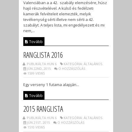
Valenciában a a 42. szabály elemzésére, húsz
hajó részvételével. A külső és fedélzeti
kamerák felvételeit elemezték, melyik
tevékenység sérti illetve nem sérti a 42.
szabályt. A teljes lista, mi engedélyezett és mi
nem,...
Tovább
RANGLISTA 2016
PUBLIKÁLTA HUN 6
KATEGÓRIA: ÁLTALÁNOS
JÚN 22ND, 2015
O HOZZÁSZÓLÁS
1599 VIEWS
Egy verseny 1 futama alapján...
Tovább
2015 RANGLISTA
PUBLIKÁLTA HUN 6
KATEGÓRIA: ÁLTALÁNOS
JÚN 21ST, 2015
O HOZZÁSZÓLÁS
1510 VIEWS