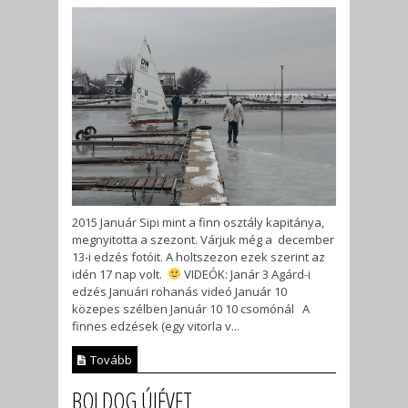
2015 Január Sipi mint a finn osztály kapitánya,
megnyitotta a szezont. Várjuk még a december
13-i edzés fotóit. A holtszezon ezek szerint az
idén 17 nap volt.
VIDEÓK: Janár 3 Agárd-i
edzés Januári rohanás videó Január 10
közepes szélben Január 10 10 csomónál A
finnes edzések (egy vitorla v...
Tovább
BOLDOG ÚJÉVET