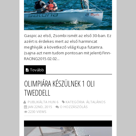
Gaspic az első, Zsombi ismét az első 30-ban. Ez
azért is érdekes mert az első harmincat
meghívják a következő világ Kupa futamra.
(sajna azt nem tudom pontosan mit jelent) Finn-
RACING2015.02.02...
Tovább
OLIMPIÁRA KÉSZÜLNEK 1 OLI
TWEDDELL
PUBLIKÁLTA HUN 6
KATEGÓRIA: ÁLTALÁNOS
JAN 22ND, 2015
O HOZZÁSZÓLÁS
2230 VIEWS