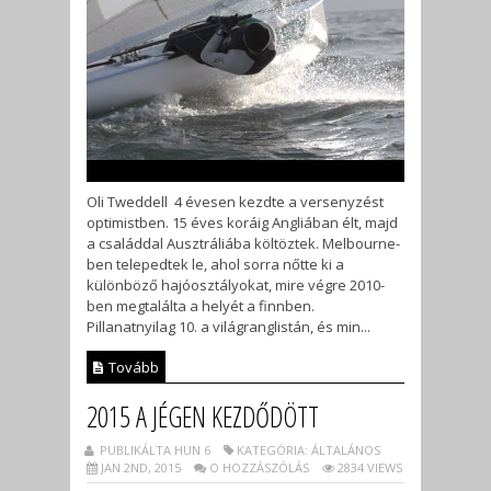
Oli Tweddell 4 évesen kezdte a versenyzést
optimistben. 15 éves koráig Angliában élt, majd
a családdal Ausztráliába költöztek. Melbourne-
ben telepedtek le, ahol sorra nőtte ki a
különböző hajóosztályokat, mire végre 2010-
ben megtalálta a helyét a finnben.
Pillanatnyilag 10. a világranglistán, és min...
Tovább
2015 A JÉGEN KEZDŐDÖTT
PUBLIKÁLTA HUN 6
KATEGÓRIA: ÁLTALÁNOS
JAN 2ND, 2015
O HOZZÁSZÓLÁS
2834 VIEWS