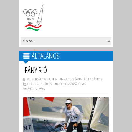
ÁLTALÁNOS
IRÁNY RIÓ
PUBLIKÁLTA HUN 6
KATEGÓRIA: ÁLTALÁNOS
OKT 19TH, 2015
O HOZZÁSZÓLÁS
2401 VIEWS