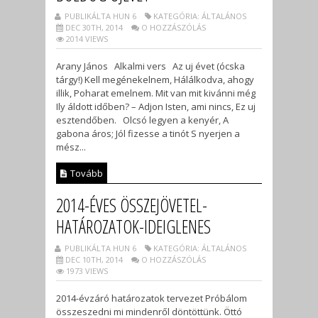
PUBLIKÁLTA HUN 6
KATEGÓRIA: ÁLTALÁNOS
DEC 30TH, 2014
O HOZZÁSZÓLÁS
2014 VIEWS
Arany János Alkalmi vers Az uj évet (ócska
tárgy!) Kell megénekelnem, Hálálkodva, ahogy
illik, Poharat emelnem. Mit van mit kivánni még
Ily áldott időben? – Adjon Isten, ami nincs, Ez uj
esztendőben. Olcsó legyen a kenyér, A
gabona áros; Jól fizesse a tinót S nyerjen a
mész...
Tovább
2014-ÉVES ÖSSZEJÖVETEL-
HATÁROZATOK-IDEIGLENES
PUBLIKÁLTA HUN 6
KATEGÓRIA: ÁLTALÁNOS
DEC 10TH, 2014
O HOZZÁSZÓLÁS
1973 VIEWS
2014-évzáró határozatok tervezet Próbálom
összeszedni mi mindenről döntöttünk. Öttó