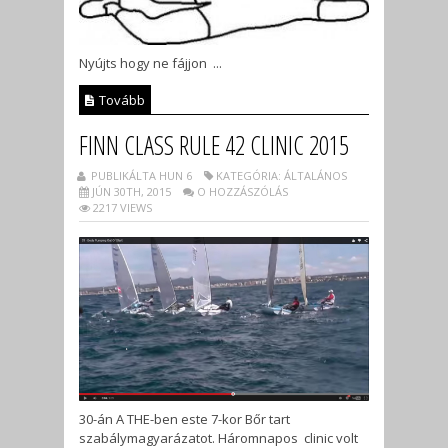
Nyújts hogy ne fájjon ...
Tovább
FINN CLASS RULE 42 CLINIC 2015
PUBLIKÁLTA HUN 6
KATEGÓRIA: ÁLTALÁNOS
JÚN 30TH, 2015
O HOZZÁSZÓLÁS
2217 VIEWS
30-án A THE-ben este 7-kor Bőr tart
szabálymagyarázatot. Háromnapos clinic volt