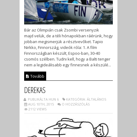
Bár az Olimpián csak Zsombi versenyzik
majd velük, de a téli hónapokban ráérünk, hogy
jobban megismerjük a résztvevőket. Tapio
Nirkko, Finnország, videók róla: 1. A film
Finnországban készült, Espoo-ban, 30-40
csomós szélben. Tudni kell, hogy a Balti tenger
nem a legideálisabb egy finnesnek a készülé...
Tovább
DEREKAS
PUBLIKÁLTA HUN 6
KATEGÓRIA: ÁLTALÁNOS
AUG 10TH, 2015
O HOZZÁSZÓLÁS
2112 VIEWS