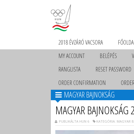
2018 ÉVZÁRÓ VACSORA
FŐOLDA
MY ACCOUNT
BELÉPÉS
RANGLISTA
RESET PASSWORD
ORDER CONFIRMATION
ORDER
MAGYAR BAJNOKSÁG
MAGYAR BAJNOKSÁG 
PUBLIKÁLTA HUN 6
KATEGÓRIA: MAGYAR B