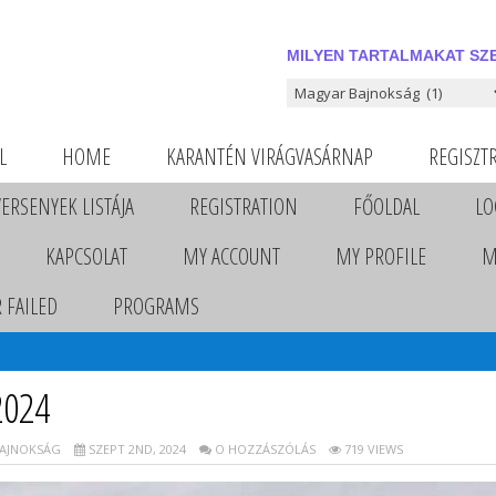
MILYEN TARTALMAKAT SZE
Milyen tartalmakat szeretnél
L
HOME
KARANTÉN VIRÁGVASÁRNAP
REGISZT
VERSENYEK LISTÁJA
REGISTRATION
FŐOLDAL
LO
KAPCSOLAT
MY ACCOUNT
MY PROFILE
M
 FAILED
PROGRAMS
2024
AJNOKSÁG
SZEPT 2ND, 2024
O HOZZÁSZÓLÁS
719 VIEWS