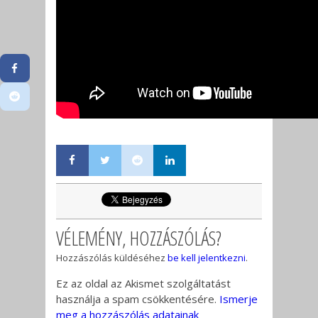
VÉLEMÉNY, HOZZÁSZÓLÁS?
Hozzászólás küldéséhez
be kell jelentkezni
.
Ez az oldal az Akismet szolgáltatást
használja a spam csökkentésére.
Ismerje
meg a hozzászólás adatainak