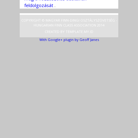
feldolgozását
.
COPYRIGHT © MAGYAR FINN-DINGI OSZTÁLYSZÖVETSÉG -
HUNGARIAN FINN CLASS ASSOCIATION 2014
CREATED BY
TEMPLATE
.MY.ID
With Google+ plugin by Geoff Janes