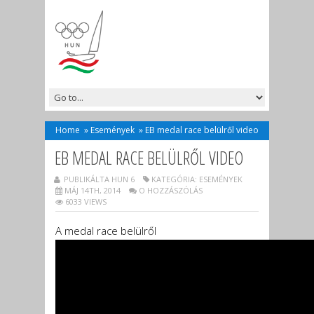
Home
»
Események
»
EB medal race belülről video
EB MEDAL RACE BELÜLRŐL VIDEO
PUBLIKÁLTA HUN 6
KATEGÓRIA:
ESEMÉNYEK
MÁJ 14TH, 2014
O HOZZÁSZÓLÁS
6033 VIEWS
A medal race belülről