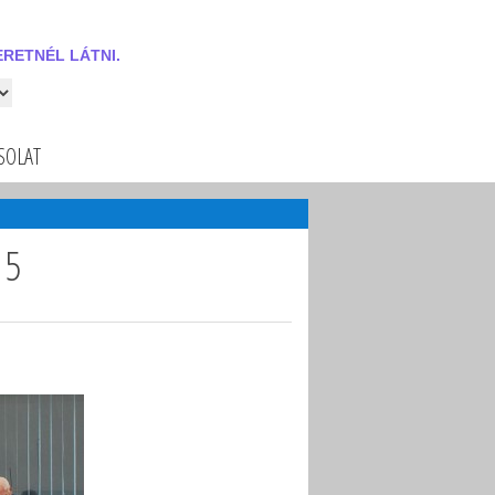
RETNÉL LÁTNI.
 látni.
SOLAT
15