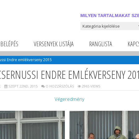
MILYEN TARTALMAKAT SZE
Milyen tartalmakat szeretnél
BELÉPÉS
VERSENYEK LISTÁJA
RANGLISTA
KAPC
nussi Endre emlékverseny 2015
 CSERNUSSI ENDRE EMLÉKVERSENY 20
K
SZEPT 22ND, 2015
O HOZZÁSZÓLÁS
2965 VIEWS
Végeredmény