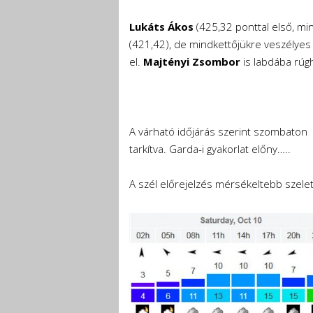
Lukáts Ákos
(425,32 ponttal első, min
(421,42), de mindkettőjükre veszélye
el.
Majtényi Zsombor
is labdába rúgh
A várható időjárás szerint szombaton 
tarkítva. Garda-i gyakorlat előny…..
A szél előrejelzés mérsékeltebb szelet