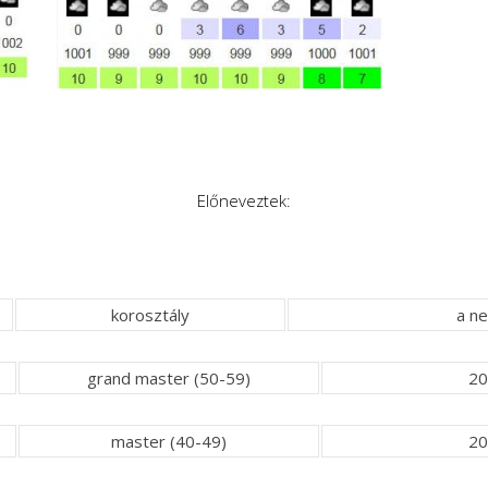
Előneveztek:
korosztály
a n
grand master (50-59)
20
master (40-49)
20