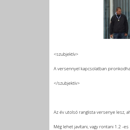
<szubjektív>
A versennyel kapcsolatban pironkodha
</szubjektív>
Az év utolsó ranglista versenye lesz, a
Még lehet javítani, vagy rontani 1.2 -e