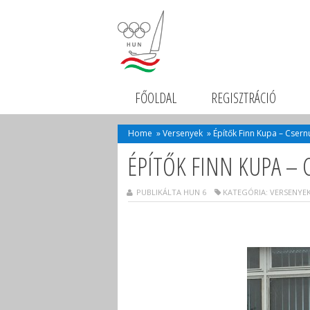
FŐOLDAL
REGISZTRÁCIÓ
Home
»
Versenyek
»
Építők Finn Kupa – Cser
ÉPÍTŐK FINN KUPA –
PUBLIKÁLTA HUN 6
KATEGÓRIA:
VERSENYE