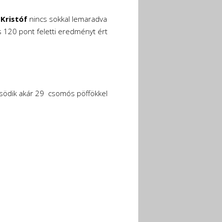
 Kristóf
nincs sokkal lemaradva
is 120 pont feletti eredményt ért
rősödik akár 29 csomós pöffökkel