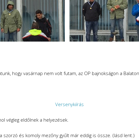
tunk, hogy vasárnap nem volt futam, az OP bajnokságon a Balato
Versenykiírás
hol végleg eldőlnek a helyezések.
s a szorzó és komoly mezőny gyűlt már eddig is össze. (lásd lent.)