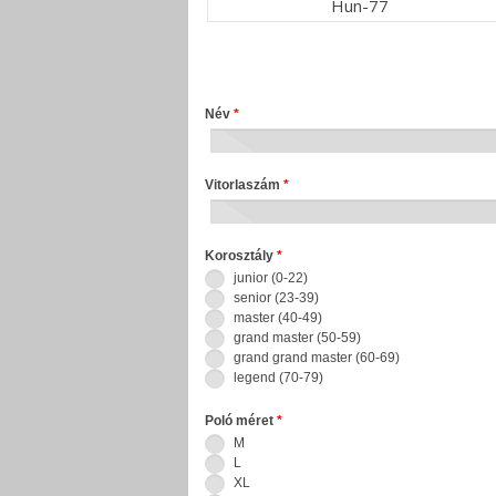
Hun-77
Név
*
Vitorlaszám
*
Korosztály
*
junior (0-22)
senior (23-39)
master (40-49)
grand master (50-59)
grand grand master (60-69)
legend (70-79)
Poló méret
*
M
L
XL