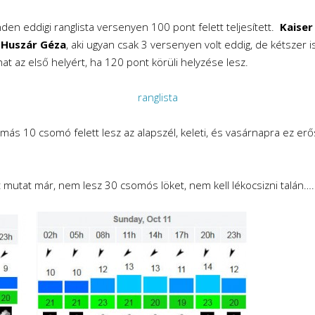
den eddigi ranglista versenyen 100 pont felett teljesített.
Kaiser
s
Huszár Géza
, aki ugyan csak 3 versenyen volt eddig, de kétszer 
at az első helyért, ha 120 pont körüli helyzése lesz.
ranglista
más 10 csomó felett lesz az alapszél, keleti, és vasárnapra ez e
 mutat már, nem lesz 30 csomós löket, nem kell lékocsizni talán….