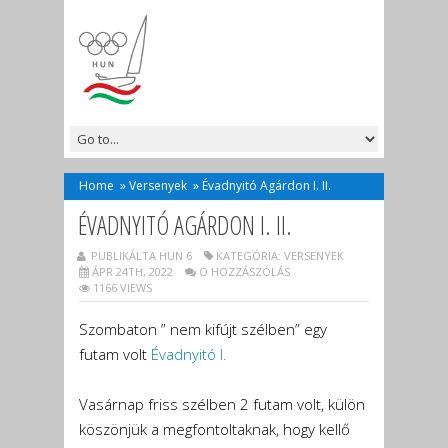
Home
»
Versenyek
»
Évadnyitó Agárdon I. II.
ÉVADNYITÓ AGÁRDON I. II.
PUBLIKÁLTA HUN 6
KATEGÓRIA:
VERSENYEK
ÁPR 24TH, 2022
O HOZZÁSZÓLÁS
1166 VIEWS
Szombaton ” nem kifújt szélben” egy
futam volt
Évadnyitó I.
Vasárnap friss szélben 2 futam volt, külön
köszönjük a megfontoltaknak, hogy kellő