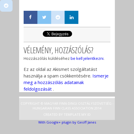
VÉLEMÉNY, HOZZÁSZÓLÁS?
Hozzászólás küldéséhez
be kell jelentkezni
.
Ez az oldal az Akismet szolgáltatást
használja a spam csökkentésére.
Ismerje
meg a hozzászólás adatainak
feldolgozását
.
COPYRIGHT © MAGYAR FINN-DINGI OSZTÁLYSZÖVETSÉG -
HUNGARIAN FINN CLASS ASSOCIATION 2014
CREATED BY
TEMPLATE
.MY.ID
With Google+ plugin by Geoff Janes