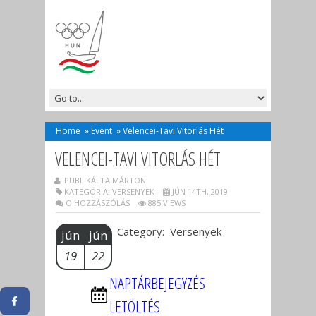
Home
»
Event
»
Velencei-Tavi Vitorlás Hét
VELENCEI-TAVI VITORLÁS HÉT
PUBLIKÁLTA MÁRTON
KATEGÓRIA:
VERSENYEK
JÚN 14TH, 2019
O HOZZÁSZÓLÁS
885 VIEWS
Category: Versenyek
jún
jún
19
22
NAPTÁRBEJEGYZÉS
LETÖLTÉS