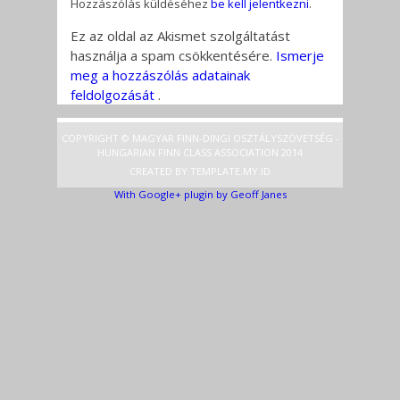
Hozzászólás küldéséhez
be kell jelentkezni
.
Ez az oldal az Akismet szolgáltatást
használja a spam csökkentésére.
Ismerje
meg a hozzászólás adatainak
feldolgozását
.
COPYRIGHT © MAGYAR FINN-DINGI OSZTÁLYSZÖVETSÉG -
HUNGARIAN FINN CLASS ASSOCIATION 2014
CREATED BY
TEMPLATE
.MY.ID
With Google+ plugin by Geoff Janes