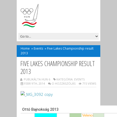
Home
»
Events
»
Five Lakes Championship result
2013
FIVE LAKES CHAMPIONSHIP RESULT
2013
PUBLIKÁLTA HUN 6
KATEGÓRIA:
EVENTS
FEBR 9TH, 2014
O HOZZÁSZÓLÁS
715 VIEWS