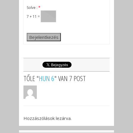
Solve :
*
7 + 11 =
Bejelentkezés
TŐLE "
HUN 6
" VAN 7 POST
Hozzászólások lezárva.