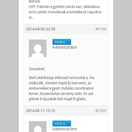
Bőrtok
OFF: Palmán egyelőre várás van, délutánra
erős szelet mondanak a következő napokra
is…
2014-04-05-22:38
#1104
HUN 6
Adminisztrátor
Sziasztok,
Stefi utánfutója elkészül nemsokára. Ha
működik, minden hajót ki tud vinni, az
emberekkel együtt. Indulás szombaton
lenne, hazaindulás verseny után. Ez azt
jelenti 6 éjszakát kell majd foglalni.
2014-05-11-15:15
#1253
HUN 6
Adminisztrátor