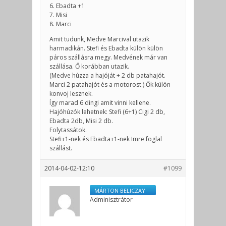
6. Ebadta +1
7. Misi
8. Marci
Amit tudunk, Medve Marcival utazik
harmadikán. Stefi és Ebadta külön külön
páros szállásra megy. Medvének már van
szállása. Ő korábban utazik.
(Medve húzza a hajóját + 2 db patahajót.
Marci 2 patahajót és a motorost.) Ők külön
konvoj lesznek.
Így marad 6 dingi amit vinni kellene.
Hajóhúzók lehetnek: Stefi (6+1) Cigi 2 db,
Ebadta 2db, Misi 2 db.
Folytassátok.
Stefi+1-nek és Ebadta+1-nek Imre foglal
szállást.
2014-04-02-12:10
#1099
MÁRTON BELICZAY
Adminisztrátor