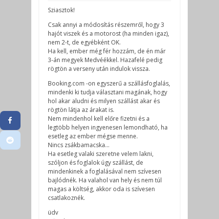
Sziasztok!
Csak annyi a módosítás részemről, hogy 3
hajót viszek és a motorost (ha minden igaz),
nem 2-t, de egyébként OK.
Ha kell, ember még fér hozzám, de én már
3-án megyek Medvéékkel. Hazafelé pedig
rögtön a verseny után indulok vissza.
Booking.com -on egyszerű a szállásfoglalás,
mindenki ki tudja választani magának, hogy
hol akar aludni és milyen szállást akar és
rögtön látja az árakat is.
Nem mindenhol kell előre fizetni és a
legtöbb helyen ingyenesen lemondható, ha
esetleg az ember mégse menne.
Nincs zsákbamacska…
Ha esetleg valaki szeretne velem lakni,
szóljon és foglalok úgy szállást, de
mindenkinek a foglalásával nem szívesen
bajlódnék. Ha valahol van hely és nem túl
magas a költség, akkor oda is szívesen
csatlakoznék.
üdv