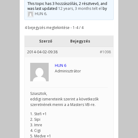
This topic has 3 hozzászólás, 2 résztvevő, and
was last updated
12 years, 3 months telt el
by
HUN 6
.
4 bejegyzés megtekintése - 1-4 / 4
Szerző
Bejegyzés
2014-04-02-09:38
#1098
HUN 6
Adminisztrátor
Sziasztok,
eddigi ismereteink szerint a következők
szeretnének menni a a Masters VB-re.
1. Stefi +1
2. Sipi
3. Imre
4. Cigi
5. Medve +1