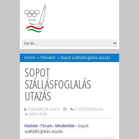
Home
»
Témakör
»
Sopot szállásfoglalás utazás
SOPOT
SZÁLLÁSFOGLALÁS
UTAZÁS
PUBLIKÁLTA HUN 6
O HOZZÁSZÓLÁS
2429 VIEWS
Főoldal
›
Fórum
›
Mindenféle
›
Sopot
szállásfoglalás utazás