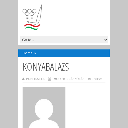
Home
»
KONYABALAZS
PUBLIKÁLTA
O HOZZÁSZÓLÁS
0 VIEW