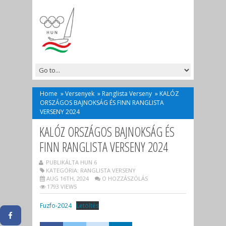
Home
»
Versenyek
»
Ranglista Verseny
»
KALÓZ
ORSZÁGOS BAJNOKSÁG ÉS FINN RANGLISTA
VERSENY 2024
KALÓZ ORSZÁGOS BAJNOKSÁG ÉS
FINN RANGLISTA VERSENY 2024
PUBLIKÁLTA HUN 6
KATEGÓRIA:
RANGLISTA VERSENY
AUG 16TH, 2024
O HOZZÁSZÓLÁS
1793 VIEWS
Fuzfo-2024
Letöltés