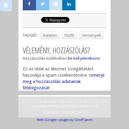
balaton
Fűzfő
Versenyek
TAGGED :
VÉLEMÉNY, HOZZÁSZÓLÁS?
Hozzászólás küldéséhez
be kell jelentkezni
.
Ez az oldal az Akismet szolgáltatást
használja a spam csökkentésére.
Ismerje
meg a hozzászólás adatainak
feldolgozását
.
COPYRIGHT © MAGYAR FINN-DINGI OSZTÁLYSZÖVETSÉG -
HUNGARIAN FINN CLASS ASSOCIATION 2014
CREATED BY
TEMPLATE
.MY.ID
With Google+ plugin by Geoff Janes