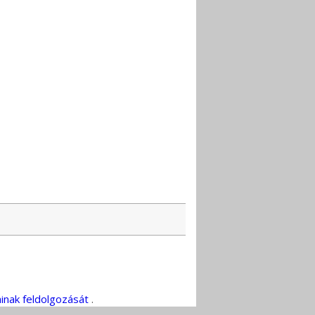
inak feldolgozását
.