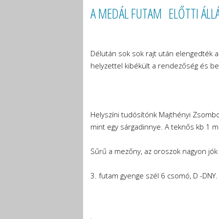
A MEDÁL FUTAM ELŐTTI ÁLLÁ
Délután sok sok rajt után elengedték a 
helyzettel kibékült a rendezőség és be
Helyszíni tudósítónk Majthényi Zsombor
mint egy sárgadinnye. A teknős kb 1 m
Sűrű a mezőny, az oroszok nagyon jók
3. futam gyenge szél 6 csomó, D -DNY.