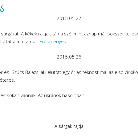
S.
2015.05.27
sárgákat. A kékek rajtja után a szél mint aznap már sokszor teljesen
futtatta a futamot.
Eredmények
2015.05.26
 és Szűcs Balázs, aki elütött egy óriás teknőst ma az első cirkáló
éteres.
 és sokan vannak. Az ukránok hasonlóan.
A sárgák rajtja