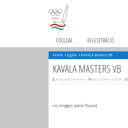
FŐOLDAL
REGISZTRÁCIÓ
Home
»
Egyéb
»
KAVALA Masters VB
KAVALA MASTERS VB
PUBLIKÁLTA HUN 6
KATEGÓRIA:
EGYÉB
no images were found