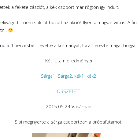
ették a fekete zászlót, a kék csoport már rögtön így indult.
nekivágott… nem sok jót hozott az akció! Ilyen a magyar virtus! A fi
tni.
d a 4 percesben levette a kormányát, furán érezte magát hogyan i
Két futam eredményei
Sárga1
.
Sárga2
,
kék1
kék2
ÖSSZETETT
2015.05.24 Vasárnap
Sipi megnyerte a sárga csoportban a próbafutamot!