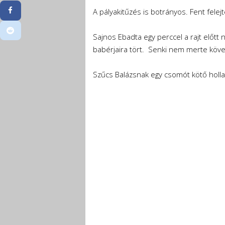
A pályakitűzés is botrányos. Fent felejt
Sajnos Ebadta egy perccel a rajt előtt 
babérjaira tört. Senki nem merte köve
Szűcs Balázsnak egy csomót kötő hollan