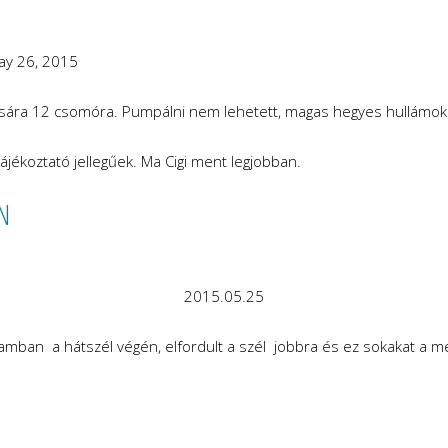
ay 26, 2015
ára 12 csomóra. Pumpálni nem lehetett, magas hegyes hullámokon
 tájékoztató jellegűek. Ma Cigi ment legjobban.
N
2015.05.25
tamban a hátszél végén, elfordult a szél jobbra és ez sokakat a 