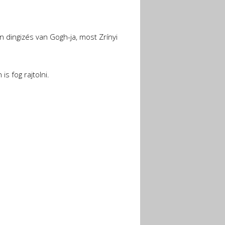
nn dingizés van Gogh-ja, most Zrínyi
s fog rajtolni.