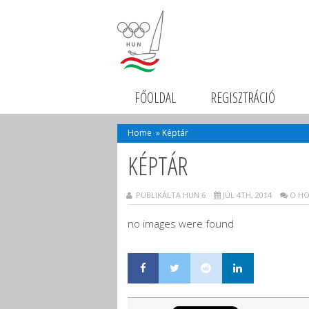
FŐOLDAL
REGISZTRÁCIÓ
Home
»
Képtár
KÉPTÁR
PUBLIKÁLTA HUN 6
JÚL 4TH, 2014
O HO
no images were found