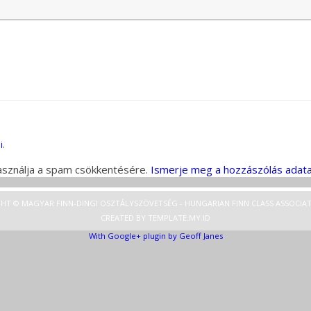
i
.
használja a spam csökkentésére.
Ismerje meg a hozzászólás adata
HT © MAGYAR FINN-DINGI OSZTÁLYSZÖVETSÉG - HUNGARIAN FINN CLASS ASSOCIAT
CREATED BY
TEMPLATE
.MY.ID
With Google+ plugin by Geoff Janes