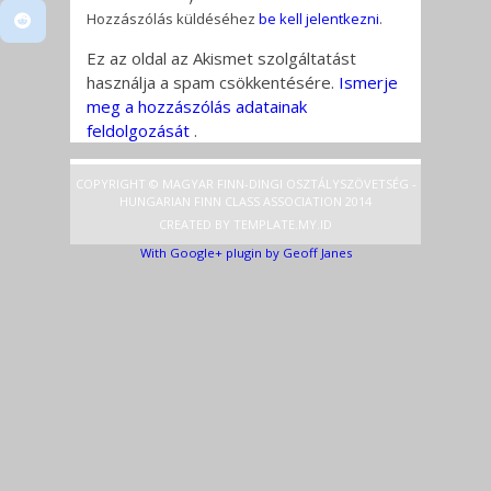
Hozzászólás küldéséhez
be kell jelentkezni
.
Ez az oldal az Akismet szolgáltatást
használja a spam csökkentésére.
Ismerje
meg a hozzászólás adatainak
feldolgozását
.
COPYRIGHT © MAGYAR FINN-DINGI OSZTÁLYSZÖVETSÉG -
HUNGARIAN FINN CLASS ASSOCIATION 2014
CREATED BY
TEMPLATE
.MY.ID
With Google+ plugin by Geoff Janes