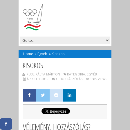
Home
»
Egyéb
»
Kisokos
KISOKOS
PUBLIKÁLTA MÁRTON
KATEGÓRIA:
EGYÉB
ÁPR 8TH, 2019
O HOZZÁSZÓLÁS
1585 VIEWS
VÉLEMÉNY, HOZZÁSZÓLÁS?