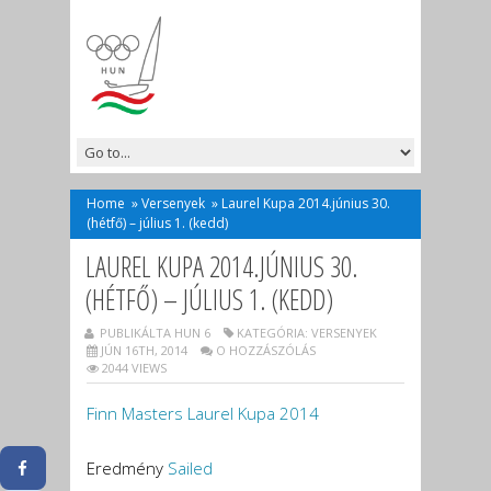
Home
»
Versenyek
»
Laurel Kupa 2014.június 30.
(hétfő) – július 1. (kedd)
LAUREL KUPA 2014.JÚNIUS 30.
(HÉTFŐ) – JÚLIUS 1. (KEDD)
PUBLIKÁLTA HUN 6
KATEGÓRIA:
VERSENYEK
JÚN 16TH, 2014
O HOZZÁSZÓLÁS
2044 VIEWS
Finn Masters Laurel Kupa 2014
Eredmény
Sailed