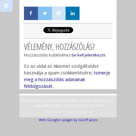
VÉLEMÉNY, HOZZÁSZÓLÁS?
Hozzászólás küldéséhez
be kell jelentkezni
.
Ez az oldal az Akismet szolgáltatást
használja a spam csökkentésére.
Ismerje
meg a hozzászólás adatainak
feldolgozását
.
COPYRIGHT © MAGYAR FINN-DINGI OSZTÁLYSZÖVETSÉG -
HUNGARIAN FINN CLASS ASSOCIATION 2014
CREATED BY
TEMPLATE
.MY.ID
With Google+ plugin by Geoff Janes