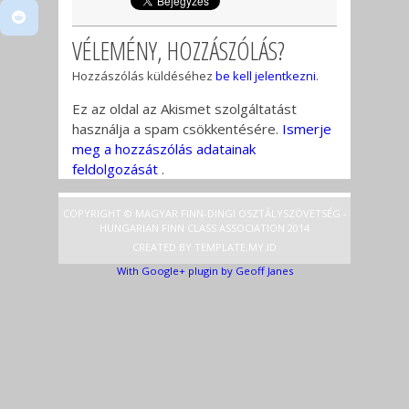
VÉLEMÉNY, HOZZÁSZÓLÁS?
Hozzászólás küldéséhez
be kell jelentkezni
.
Ez az oldal az Akismet szolgáltatást
használja a spam csökkentésére.
Ismerje
meg a hozzászólás adatainak
feldolgozását
.
COPYRIGHT © MAGYAR FINN-DINGI OSZTÁLYSZÖVETSÉG -
HUNGARIAN FINN CLASS ASSOCIATION 2014
CREATED BY
TEMPLATE
.MY.ID
With Google+ plugin by Geoff Janes