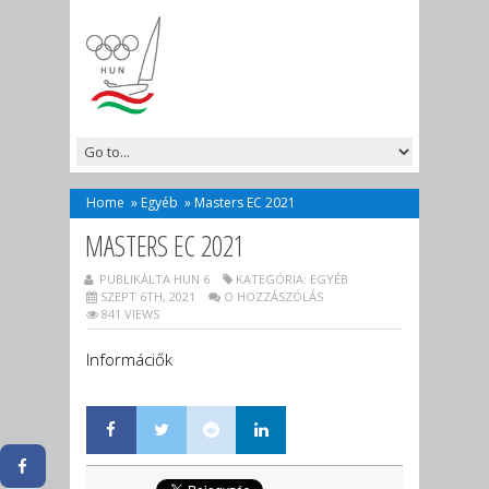
Home
»
Egyéb
»
Masters EC 2021
MASTERS EC 2021
PUBLIKÁLTA HUN 6
KATEGÓRIA:
EGYÉB
SZEPT 6TH, 2021
O HOZZÁSZÓLÁS
841 VIEWS
Informáciők