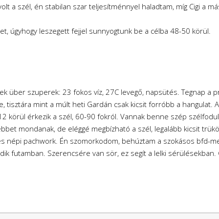
 a szél, én stabilan szar teljesítménnyel haladtam, míg Cigi a má
t, úgyhogy leszegett fejjel sunnyogtunk be a célba 48-50 körül.
yek über szuperek: 23 fokos víz, 27C levegő, napsütés. Tegnap a p
, tisztára mint a múlt heti Gardán csak kicsit forróbb a hangulat.
12 körül érkezik a szél, 60-90 fokról. Vannak benne szép szélfodu
gébbet mondanak, de eléggé megbízható a szél, legalább kicsit trükö
ékes népi pachwork. Én szomorkodom, behúztam a szokásos bfd-m
dik futamban. Szerencsére van sör, ez segít a lelki sérülésekban. G