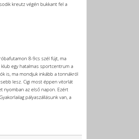
sodik kreutz végén bukkant fel a
róbafutamon 8-9cs szél fújt, ma
 A klub egy hatalmas sportcentrum a
lók is, ma mondjuk inkább a tonnákról
sebb lesz. Cigi most éppen vitorlát
et nyomban az első napon. Ezért
yakorlailag pályaszállásunk van, a