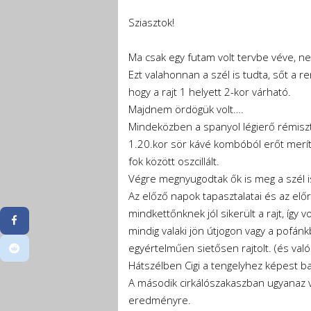
Sziasztok!
Ma csak egy futam volt tervbe véve, n
Ezt valahonnan a szél is tudta, sőt a r
hogy a rajt 1 helyett 2-kor várható.
Majdnem ördögük volt….
Mindeközben a spanyol légierő rémisztg
1.20.kor sör kávé kombóból erőt merítv
fok között oszcillált.
Végre megnyugodtak ők is meg a szél is 
Az előző napok tapasztalatai és az előre
mindkettőnknek jól sikerült a rajt, így
mindig valaki jön útjogon vagy a pofánk
egyértelműen sietősen rajtolt. (és való
Hátszélben Cigi a tengelyhez képest bal
A második cirkálószakaszban ugyanaz vol
eredményre.