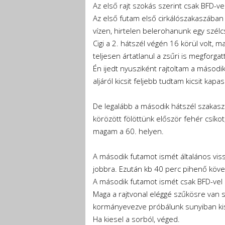
Az első rajt szokás szerint csak BFD-v
Az első futam első cirkálószakaszában 
vízen, hirtelen belerohanunk egy szél
Cigi a 2. hátszél végén 16 körül volt, m
teljesen ártatlanul a zsűri is megforgat
Én ijedt nyusziként rajtoltam a második
aljáról kicsit feljebb tudtam kicsit kapa
De legalább a második hátszél szakaszb
körözött fölöttünk először fehér csík
magam a 60. helyen.
A második futamot ismét általános viss
jobbra. Ezután kb 40 perc pihenő követ
A második futamot ismét csak BFD-vel s
Maga a rajtvonal eléggé szűkösre van sz
kormányevezve próbálunk sunyiban kis 
Ha kiesel a sorból, véged.