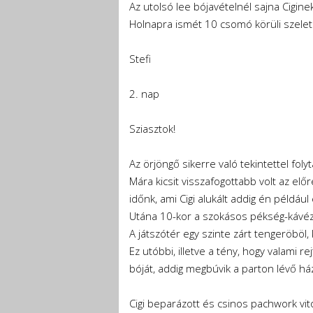
Az utolsó lee bójavételnél sajna Cigine
Holnapra ismét 10 csomó körüli szelet é
Stefi
2. nap
Sziasztok!
Az örjöngő sikerre való tekintettel fo
Mára kicsit visszafogottabb volt az el
időnk, ami Cigi alukált addig én példáu
Utána 10-kor a szokásos pékség-kávézóba
A játszótér egy szinte zárt tengeröböl,
Ez utóbbi, illetve a tény, hogy valami r
bóját, addig megbúvik a parton lévő há
Cigi beparázott és csinos pachwork vito