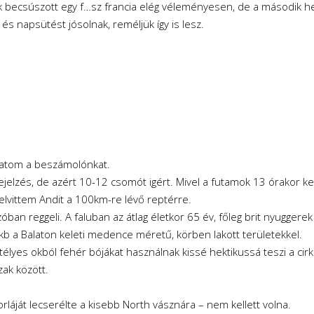
k becsúszott egy f…sz francia elég véleményesen, de a második hely
s napsütést jósolnak, reméljük így is lesz.
lytatom a beszámolónkat.
őrejelzés, de azért 10-12 csomót igért. Mivel a futamok 13 órakor 
l elvittem Andit a 100km-re lévő reptérre.
n reggeli. A faluban az átlag életkor 65 év, főleg brit nyuggerek 
 kb a Balaton keleti medence méretű, körben lakott területekkel.
ejtélyes okból fehér bójákat használnak kissé hektikussá teszi a cirk
zak között.
rláját lecserélte a kisebb North vásznára – nem kellett volna.