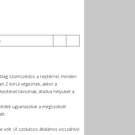
)
atilag szomszédos a reptérrel, minden
an 2 körül végeznek, akkor a
eztével távoznak, átadva helyüket a
eszédek ugyanazokat a megszokott
tt.
e volt. (A szokásos általános visszahívó