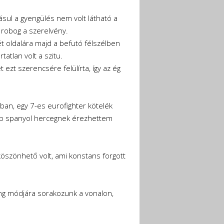
ásul a gyengülés nem volt látható a
 robog a szerelvény.
két oldalára majd a befutó félszélben
atlan volt a szitu.
 ezt szerencsére felülírta, így az ég
ban, egy 7-es eurofighter kötelék
lább spanyol hercegnek érezhettem
köszönhető volt, ami konstans forgott
ering módjára sorakozunk a vonalon,