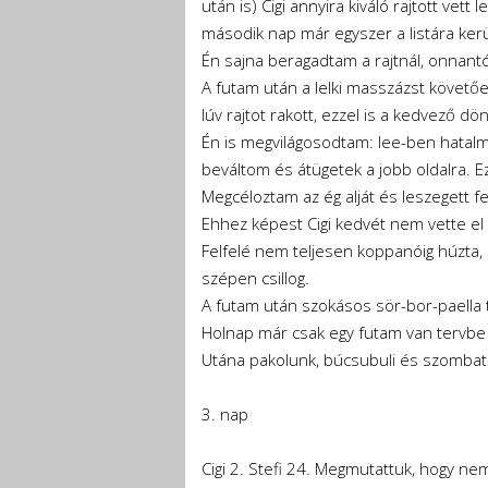
után is) Cigi annyira kiváló rajtott vett
második nap már egyszer a listára kerü
Én sajna beragadtam a rajtnál, onnant
A futam után a lelki masszázst követ
lúv rajtot rakott, ezzel is a kedvező 
Én is megvilágosodtam: lee-ben hatalma
beváltom és átügetek a jobb oldalra. E
Megcéloztam az ég alját és leszegett fe
Ehhez képest Cigi kedvét nem vette el a 
Felfelé nem teljesen koppanóig húzta, a
szépen csillog.
A futam után szokásos sör-bor-paella t
Holnap már csak egy futam van tervbe v
Utána pakolunk, búcsubuli és szombat r
3. nap
Cigi 2. Stefi 24. Megmutattuk, hogy nem