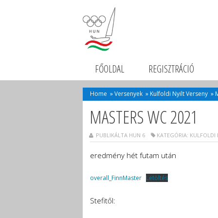
FŐOLDAL
REGISZTRÁCIÓ
Home
»
Versenyek
»
Kulfoldi Nyilt Verseny
»
MASTERS WC 2021
PUBLIKÁLTA HUN 6
KATEGÓRIA:
KULFOLDI 
eredmény hét futam után
overall_FinnMaster
Letöltés
Stefitől: