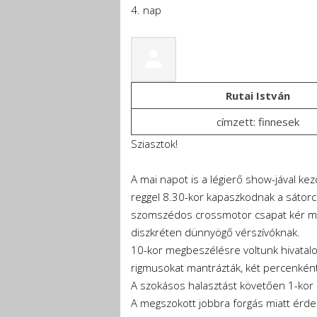
4. nap
Rutai István
címzett: finnesek
Sziasztok!
A mai napot is a légierő show-jával ke
reggel 8.30-kor kapaszkodnak a sátorcö
szomszédos crossmotor csapat kér magá
diszkréten dünnyögő vérszívóknak.
10-kor megbeszélésre voltunk hivatalo
rigmusokat mantrázták, két percenként
A szokásos halasztást követően 1-kor sz
A megszokott jobbra forgás miatt érdeme