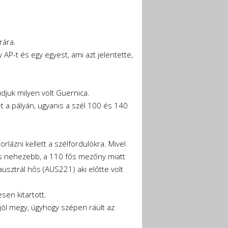
rára.
 AP-t és egy egyest, ami azt jelentette,
djuk milyen volt Guernica.
t a pályán, ugyanis a szél 100 és 140
rlázni kellett a szélfordulókra. Mivel
ázás nehezebb, a 110 fős mezőny miatt
usztrál hős (AUS221) aki előtte volt
sen kitartott.
 jól megy, úgyhogy szépen ráült az