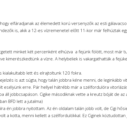
ehogy elfáradjanak az élemedett korú versenyzők az esti gálavacso
endezők is, akik a 12-es vízremenetel előtt 11-kor már felhúztak egy
etett minket két percenként elhúzva a fejünk fölött, most már tu
e kimerészkedtünk a vízre. A helybeliek is vakargathatták a fejüke
kialakultabb lett és elrajtoltunk 120 fokra.
jelzés is azt súgta, hogy talán jobbra kéne menni, de leginkább vito
 volt esélyünk erre. Pár hellyel hátrébb már a szélfordulóra vitorl
ba áll jobbcsapáson. Cigike másodiknak vette a kreutz bóját de az a
ban BFD lett a jutalma)
ra én jobbra nyitottam. Az én oldalam talán jobb volt, de Cigi hősie
t a kotta, menni kellett a szélfordulókkal. Ez Ciginek köztudottan