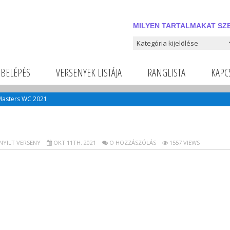
MILYEN TARTALMAKAT SZE
Milyen tartalmakat szeretnél
BELÉPÉS
VERSENYEK LISTÁJA
RANGLISTA
KAPC
Masters WC 2021
NYILT VERSENY
OKT 11TH, 2021
O HOZZÁSZÓLÁS
1557 VIEWS