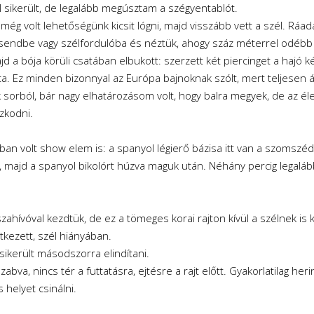
el sikerült, de legalább megúsztam a szégyentablót.
még volt lehetőségünk kicsit lógni, majd visszább vett a szél. Ráad
csendbe vagy szélfordulóba és néztük, ahogy száz méterrel odébb
ajd a bója körüli csatában elbukott: szerzett két piercinget a hajó 
ta. Ez minden bizonnyal az Európa bajnoknak szólt, mert teljesen árt
 sorból, bár nagy elhatározásom volt, hogy balra megyek, de az élet
szkodni.
an volt show elem is: a spanyol légierő bázisa itt van a szomszéd
ot, majd a spanyol bikolórt húzva maguk után. Néhány percig lega
zahívóval kezdtük, de ez a tömeges korai rajton kívül a szélnek is 
kezett, szél hiányában.
ikerült másodszorra elindítani.
abva, nincs tér a futtatásra, ejtésre a rajt előtt. Gyakorlatilag h
helyet csinálni.