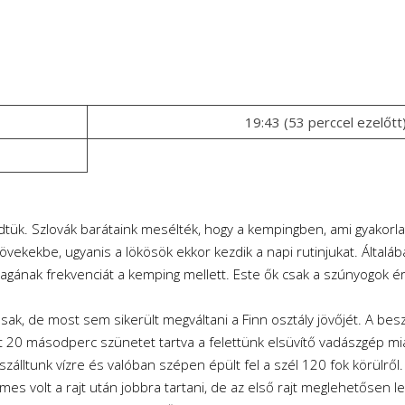
19:43 (53 perccel ezelőtt
zdtük. Szlovák barátaink mesélték, hogy a kempingben, ami gyakorl
vekekbe, ugyanis a lökösök ekkor kezdik a napi rutinjukat. Általáb
nak frekvenciát a kemping mellett. Este ők csak a szúnyogok érk
sak, de most sem sikerült megváltani a Finn osztály jövőjét. A b
 20 másodperc szünetet tartva a felettünk elsüvítő vadászgép mia
álltunk vízre és valóban szépen épült fel a szél 120 fok körülről.
s volt a rajt után jobbra tartani, de az első rajt meglehetősen le