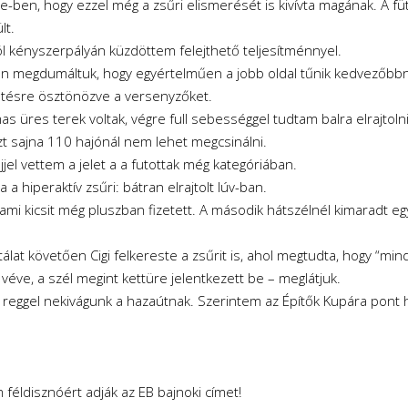
 lee-ben, hogy ezzel még a zsűri elismerését is kivívta magának. A füt
lt.
ól kényszerpályán küzdöttem felejthető teljesítménnyel.
ően megdumáltuk, hogy egyértelműen a jobb oldal tűnik kedvezőbb
döntésre ösztönözve a versenyzőket.
s üres terek voltak, végre full sebességgel tudtam balra elrajtol
zt sajna 110 hajónál nem lehet megcsinálni.
jjel vettem a jelet a a futottak még kategóriában.
a hiperaktív zsűri: bátran elrajtolt lúv-ban.
mi kicsit még pluszban fizetett. A második hátszélnél kimaradt egy 
álat követően Cigi felkereste a zsűrit is, ahol megtudta, hogy “mi
éve, a szél megint kettüre jelentkezett be – meglátjuk.
eggel nekivágunk a hazaútnak. Szerintem az Építők Kupára pont ha
 féldisznóért adják az EB bajnoki címet!