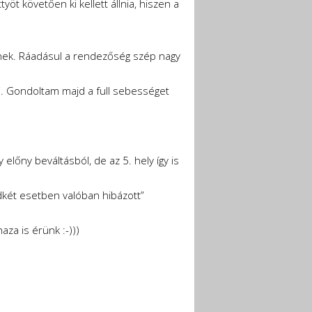
työt követően ki kellett állnia, hiszen a
nek. Ráadásul a rendezőség szép nagy
ni. Gondoltam majd a full sebességet
előny beváltásból, de az 5. hely így is
ndkét esetben valóban hibázott”
za is érünk :-)))