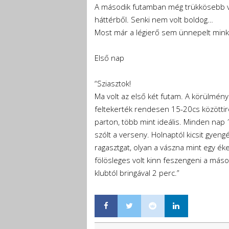
A második futamban még trükkösebb volt
háttérből. Senki nem volt boldog…
Most már a légierő sem ünnepelt minke
Első nap
“Sziasztok!
Ma volt az első két futam. A körülmén
feltekerték rendesen 15-20cs közöttire
parton, több mint ideális. Minden nap 
szólt a verseny. Holnaptól kicsit gyen
ragasztgat, olyan a vászna mint egy 
fölösleges volt kinn feszengeni a máso
klubtól bringával 2 perc.”