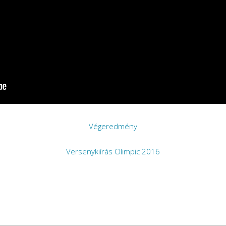
Végeredmény
Versenykiírás Olimpic 2016