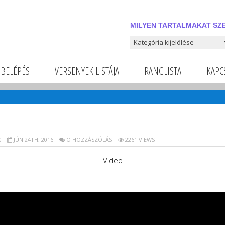
MILYEN TARTALMAKAT SZE
Milyen tartalmakat szeretnél
BELÉPÉS
VERSENYEK LISTÁJA
RANGLISTA
KAPC
K
JÚN 24TH, 2016
O HOZZÁSZÓLÁS
2261 VIEWS
Video