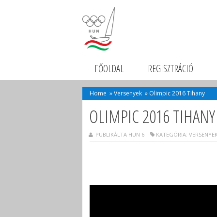
FŐOLDAL
REGISZTRÁCIÓ
Home
»
Versenyek
»
Olimpic 2016 Tihany
OLIMPIC 2016 TIHANY
PUBLIKÁLTA HUN 6
KATEGÓRIA:
VERSENYE