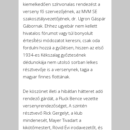
kiemelkedően színvonalas rendezést a
verseny fő szervezőjének, az MVM SE
szakosztályvezetőjének, dr. Ugron Gáspár
Gábornak. Ehhez ugyebár nem kellett
hivatalos fórumot vagy túl bonyolult
értesÍtési módozatot keresni, csak oda
fordulni hozzá a gyűlésen, hiszen az első
1934-es Kékszalag győztesének
dédunokája nem utolsó sorban lelkes
résztvevője is a versenynek, tagja a
magyar finnes flottának.
De köszönet illeti a hibátlan hátteret adó
rendező gárdát, a Fluck Bence vezette
versenyrendezőséget, A szintén
résztvevő Rick Gergelyt, a klub
mindenesét, Mayer Tivadart a
kikötőmestert, Rövid Évi irodavezetőt, és