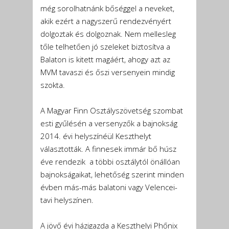
még sorolhatnánk bőséggel a neveket,
akik ezért a nagyszerű rendezvényért
dolgoztak és dolgoznak. Nem mellesleg
tőle telhetően jó szeleket biztosítva a
Balaton is kitett magáért, ahogy azt az
MVM tavaszi és őszi versenyein mindig
szokta.
A Magyar Finn Osztályszövetség szombat
esti gyűlésén a versenyzők a bajnokság
2014. évi helyszínéül Keszthelyt
választották. A finnesek immár bő húsz
éve rendezik a többi osztálytól önállóan
bajnokságaikat, lehetőség szerint minden
évben más-más balatoni vagy Velencei-
tavi helyszínen.
A jövő évi házigazda a Keszthelyi Phőnix