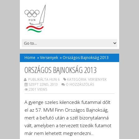
Home
»
Versenyek
»
Országos Bajnokság 2013
ORSZÁGOS BAJNOKSÁG 2013
PUBLIKÁLTA HUN 6
KATEGÓRIA:
VERSENYEK
SZEPT 22ND, 2013
O HOZZÁSZÓLÁS
2301 VIEWS
A gyenge szeles kilencedik futammal dőlt
el az 57. MVM Finn Országos Bajnokság,
mert a befutó után a szél bizonytalanná
vált, amelyben a tervezett tizedik futamot
már nem lehetett megrendezni..