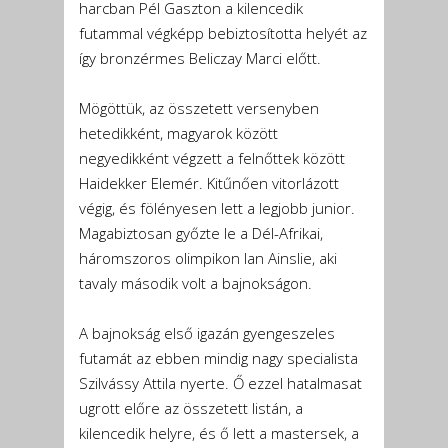
harcban Pél Gaszton a kilencedik
futammal végképp bebiztosította helyét az
így bronzérmes Beliczay Marci előtt.
Mögöttük, az összetett versenyben
hetedikként, magyarok között
negyedikként végzett a felnőttek között
Haidekker Elemér. Kitűnően vitorlázott
végig, és fölényesen lett a legjobb junior.
Magabiztosan győzte le a Dél-Afrikai,
háromszoros olimpikon Ian Ainslie, aki
tavaly második volt a bajnokságon.
A bajnokság első igazán gyengeszeles
futamát az ebben mindig nagy specialista
Szilvássy Attila nyerte. Ő ezzel hatalmasat
ugrott előre az összetett listán, a
kilencedik helyre, és ő lett a mastersek, a