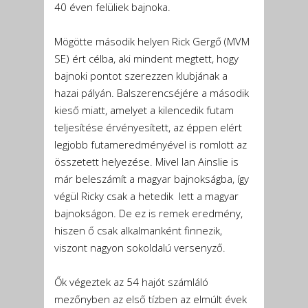
40 éven felüliek bajnoka.
Mögötte második helyen Rick Gergő (MVM
SE) ért célba, aki mindent megtett, hogy
bajnoki pontot szerezzen klubjának a
hazai pályán. Balszerencséjére a második
kieső miatt, amelyet a kilencedik futam
teljesítése érvényesített, az éppen elért
legjobb futameredményével is romlott az
összetett helyezése. Mivel Ian Ainslie is
már beleszámít a magyar bajnokságba, így
végül Ricky csak a hetedik lett a magyar
bajnokságon. De ez is remek eredmény,
hiszen ő csak alkalmanként finnezik,
viszont nagyon sokoldalú versenyző.
Ők végeztek az 54 hajót számláló
mezőnyben az első tízben az elmúlt évek