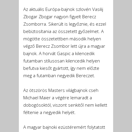
Az aktuális Európa-bajnok szlovén Vasilij
Zbogar Zbogar nagyon figyelt Berecz
Zsomborra. Sikerült is legyőznie, és ezzel
bebiztosítania az összetett győzelmet. A
mögötte összetettben második helyen
végző Berecz Zsombor lett újra a magyar
bajnok. A horvát Gaspic a kilencedik
futamban stílusosan kilencedik helyen
befutva kiesőt gyártott, így nem előzte
meg a futamban negyedik Bereczet.
Az ötszörös Masters világbajnok cseh
Michael Maier a végére lemaradt a
dobogósoktól, viszont senkitől nem kellett
féltenie a negyedik helyét.
A magyar bajnoki ezüstéremért folytatott