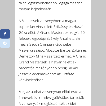
talán legszínvonalasabb, legizgalmasabb
magyar bajnokságán.
A Mastersek versenyében a magyar
bajnok Ian Ainslie lett Szilvássy és Huszár
Géza előtt. A Grand Mastersek, vagyis 50
feletiek legjobbja Székely Antal lett, aki
még a Szöuli Olimpián képviselte
Magyarországot. Mögötte Bartos Zoltán és
Demeczky MIhály szerzett érmet. A Grand
Grand Mastersek, a hatvan felettiek
háromfős mezőnyében pedig Farkas
József diadalmaskodott az Orfői-tó
képviseletében.
Még az utolsó versenynap előtti este a
finnesek évi rendes gyűlésüket tartották.
A versenyzők megköszönték az idei