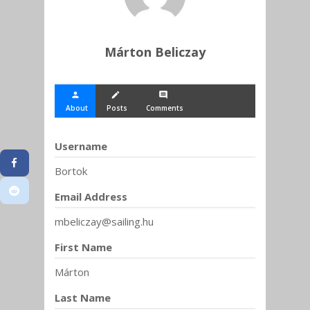
Márton Beliczay
person
create
comment
About
Posts
Comments
Username
Bortok
Email Address
mbeliczay@sailing.hu
First Name
Márton
Last Name