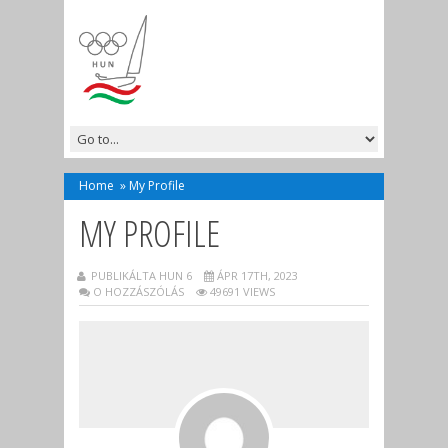
Home
»
My Profile
MY PROFILE
PUBLIKÁLTA HUN 6
ÁPR 17TH, 2023
O HOZZÁSZÓLÁS
49691 VIEWS