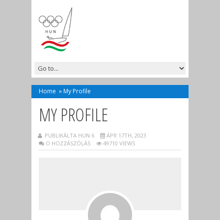
Home
»
My Profile
MY PROFILE
PUBLIKÁLTA HUN 6
ÁPR 17TH, 2023
O HOZZÁSZÓLÁS
49710 VIEWS