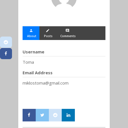
person
create
comment
About
Posts
Comments
Username
Toma
Email Address
miklostoma@gmail.com