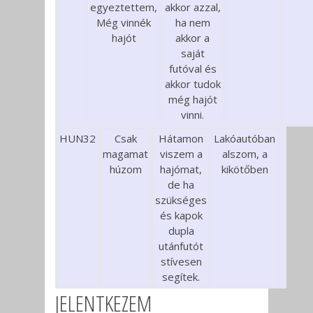
egyeztettem,
akkor azzal,
Még vinnék
ha nem
hajót
akkor a
saját
futóval és
akkor tudok
még hajót
vinni.
HUN32
Csak
Hátamon
Lakóautóban
magamat
viszem a
alszom, a
húzom
hajómat,
kikötőben
de ha
szükséges
és kapok
dupla
utánfutót
stívesen
segítek.
JELENTKEZEM