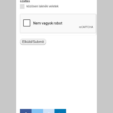
szállás
közösen laknék veletek
Elküld/Submit