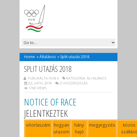
Home
»
Általános
»
Split utazás 2018
SPLIT UTAZÁS 2018
PUBLIKÁLTA HUN 6
KATEGÓRIA:
ÁLTALÁNOS
JÚL 24TH, 2018
O HOZZÁSZÓLÁS
1769 VIEWS
NOTICE OF RACE
JELENTKEZTEK
vitorlaszám
hogyan
hány
megjegyzés
közös
utazom
hajó
szállást