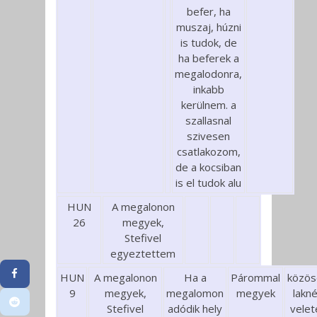
befer, ha
muszaj, húzni
is tudok, de
ha beferek a
megalodonra,
inkabb
kerülnem. a
szallasnal
szivesen
csatlakozom,
de a kocsiban
is el tudok alu
HUN
A megalonon
26
megyek,
Stefivel
egyeztettem
HUN
A megalonon
Ha a
Párommal
közös
9
megyek,
megalomon
megyek
lakn
Stefivel
adódik hely
velet