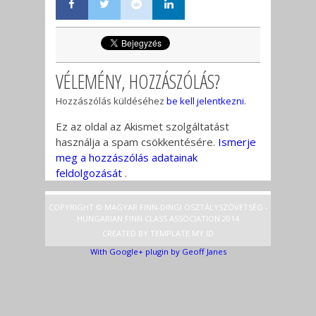
VÉLEMÉNY, HOZZÁSZÓLÁS?
Hozzászólás küldéséhez
be kell jelentkezni
.
Ez az oldal az Akismet szolgáltatást
használja a spam csökkentésére.
Ismerje
meg a hozzászólás adatainak
feldolgozását
.
COPYRIGHT © MAGYAR FINN-DINGI OSZTÁLYSZÖVETSÉG -
HUNGARIAN FINN CLASS ASSOCIATION 2014
CREATED BY
TEMPLATE
.MY.ID
With Google+ plugin by Geoff Janes