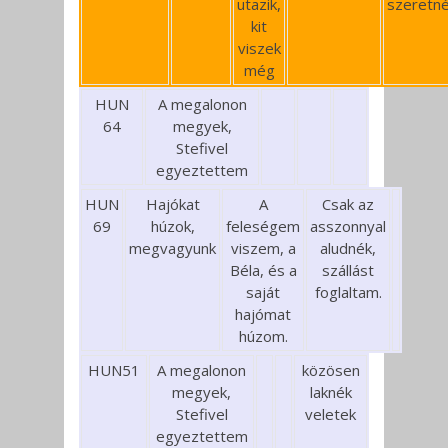
utazik,
szeretn
kit
viszek
még
HUN
A megalonon
64
megyek,
Stefivel
egyeztettem
HUN
Hajókat
A
Csak az
69
húzok,
feleségem
asszonnyal
megvagyunk
viszem, a
aludnék,
Béla, és a
szállást
saját
foglaltam.
hajómat
húzom.
HUN51
A megalonon
közösen
megyek,
laknék
Stefivel
veletek
egyeztettem