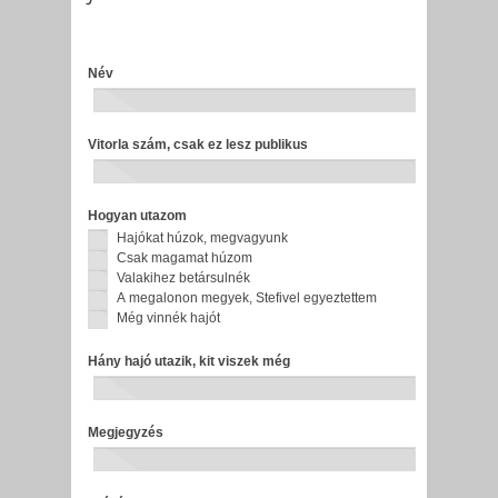
Split
Név
2018
EB
Vitorla szám, csak ez lesz publikus
utazás
Hogyan utazom
Hajókat húzok, megvagyunk
Csak magamat húzom
Valakihez betársulnék
A megalonon megyek, Stefivel egyeztettem
Még vinnék hajót
Hány hajó utazik, kit viszek még
Megjegyzés