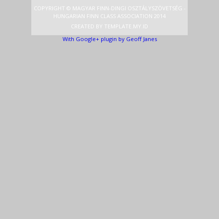
COPYRIGHT © MAGYAR FINN-DINGI OSZTÁLYSZÖVETSÉG -
HUNGARIAN FINN CLASS ASSOCIATION 2014
CREATED BY
TEMPLATE
.MY.ID
With Google+ plugin by Geoff Janes