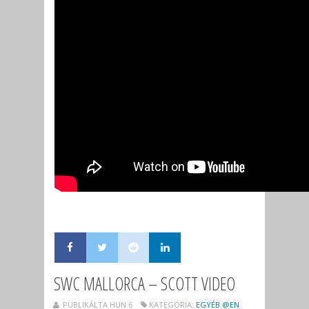
SWC MALLORCA – SCOTT VIDEO
PUBLIKÁLTA HUN 6
KATEGÓRIA:
EGYÉB @EN