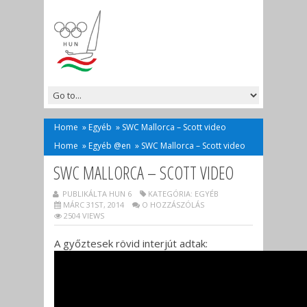
Home
»
Egyéb
»
SWC Mallorca – Scott video
Home
»
Egyéb @en
»
SWC Mallorca – Scott video
SWC MALLORCA – SCOTT VIDEO
PUBLIKÁLTA HUN 6
KATEGÓRIA:
EGYÉB
MÁRC 31ST, 2014
O HOZZÁSZÓLÁS
2504 VIEWS
A győztesek rövid interjút adtak: