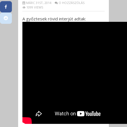
MÁRC 31ST, 2014
O HOZZÁSZÓLÁS
1099 VIEWS
A győztesek rövid interjút adtak: