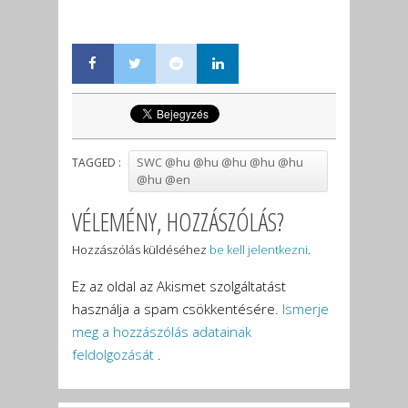
SWC @hu @hu @hu @hu @hu
TAGGED :
@hu @en
VÉLEMÉNY, HOZZÁSZÓLÁS?
Hozzászólás küldéséhez
be kell jelentkezni
.
Ez az oldal az Akismet szolgáltatást
használja a spam csökkentésére.
Ismerje
meg a hozzászólás adatainak
feldolgozását
.