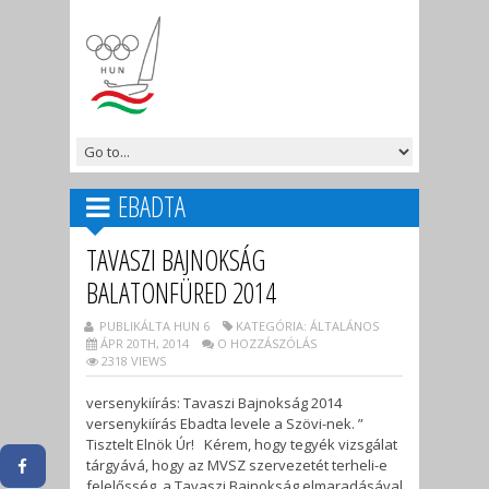
EBADTA
TAVASZI BAJNOKSÁG
BALATONFÜRED 2014
PUBLIKÁLTA HUN 6
KATEGÓRIA: ÁLTALÁNOS
ÁPR 20TH, 2014
O HOZZÁSZÓLÁS
2318 VIEWS
versenykiírás: Tavaszi Bajnokság 2014
versenykiírás Ebadta levele a Szövi-nek. ”
Tisztelt Elnök Úr! Kérem, hogy tegyék vizsgálat
tárgyává, hogy az MVSZ szervezetét terheli-e
felelősség, a Tavaszi Bajnokság elmaradásával