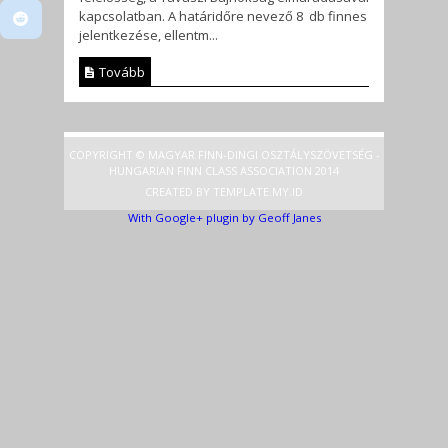
kapcsolatban. A határidőre nevező 8 db finnes
jelentkezése, ellentm...
Tovább
COPYRIGHT © MAGYAR FINN-DINGI OSZTÁLYSZÖVETSÉG -
HUNGARIAN FINN CLASS ASSOCIATION 2014
CREATED BY
TEMPLATE
.MY.ID
With Google+ plugin by Geoff Janes