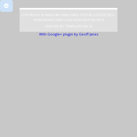
COPYRIGHT © MAGYAR FINN-DINGI OSZTÁLYSZÖVETSÉG -
HUNGARIAN FINN CLASS ASSOCIATION 2014
CREATED BY
TEMPLATE
.MY.ID
With Google+ plugin by Geoff Janes