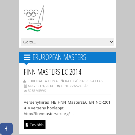
ERUROPEAN MASTERS
FINN MASTERS EC 2014
PUBLIKÁLTA HUN 6
KATEGÓRIA: REGATTAS
AUG 19TH, 2014
O HOZZÁSZÓLÁS
3038 VIEWS
VersenykiírásTHE_FINN_MastersEC_EN_NOR201
4 A verseny honlapja:
http://finnmastersec.org/ ...
Tovább