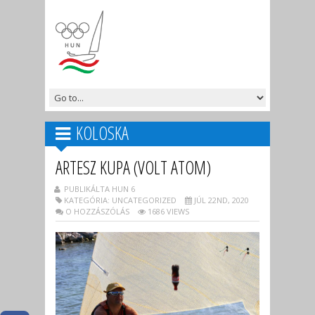
KOLOSKA
ARTESZ KUPA (VOLT ATOM)
PUBLIKÁLTA HUN 6
KATEGÓRIA: UNCATEGORIZED
JÚL 22ND, 2020
O HOZZÁSZÓLÁS
1686 VIEWS