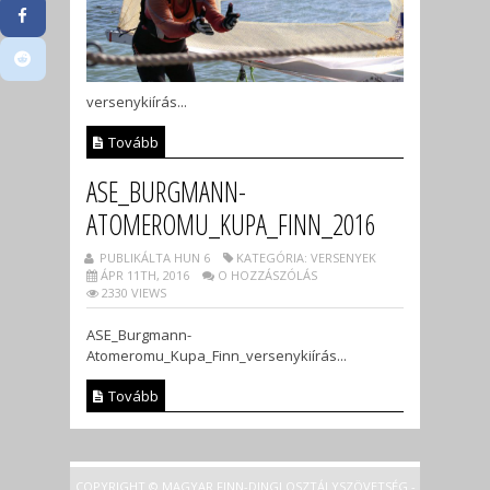
versenykiírás...
Tovább
ASE_BURGMANN-
ATOMEROMU_KUPA_FINN_2016
PUBLIKÁLTA HUN 6
KATEGÓRIA: VERSENYEK
ÁPR 11TH, 2016
O HOZZÁSZÓLÁS
2330 VIEWS
ASE_Burgmann-
Atomeromu_Kupa_Finn_versenykiírás...
Tovább
COPYRIGHT © MAGYAR FINN-DINGI OSZTÁLYSZÖVETSÉG -