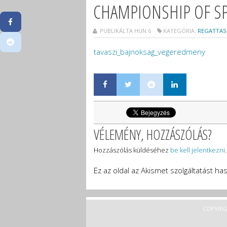
CHAMPIONSHIP OF SP
PUBLIKÁLTA HUN 6
KATEGÓRIA:
REGATTAS
tavaszi_bajnoksag_vegeredmeny
VÉLEMÉNY, HOZZÁSZÓLÁS?
Hozzászólás küldéséhez
be kell jelentkezni
.
Ez az oldal az Akismet szolgáltatást h
COPYRIG