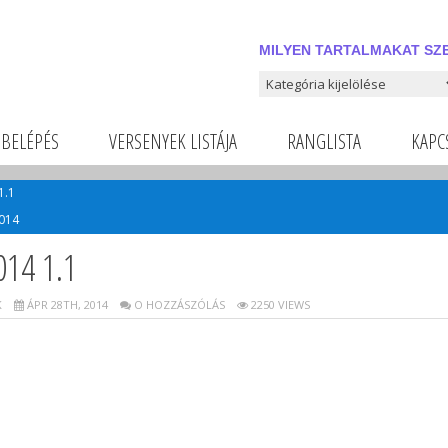
MILYEN TARTALMAKAT SZE
Milyen tartalmakat szeretnél
BELÉPÉS
VERSENYEK LISTÁJA
RANGLISTA
KAPC
1.1
014
14 1.1
K
ÁPR 28TH, 2014
O HOZZÁSZÓLÁS
2250 VIEWS