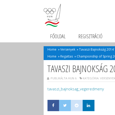
FŐOLDAL
REGISZTRÁCIÓ
Home
»
Versenyek
»
Tavaszi Bajnokság 2014 
Home
»
Regattas
»
Championship of Spring 2
TAVASZI BAJNOKSÁG 20
PUBLIKÁLTA HUN 6
KATEGÓRIA:
VERSENYE
tavaszi_bajnoksag_vegeredmeny