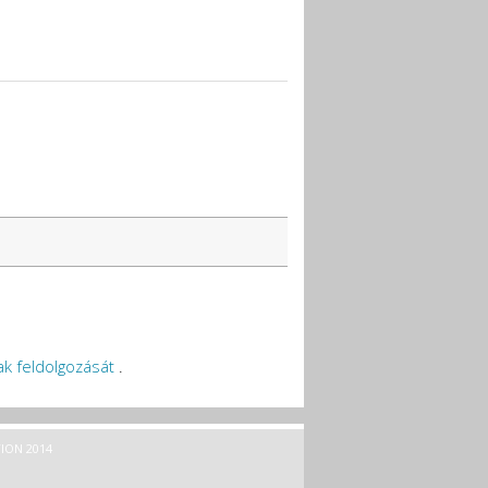
k feldolgozását
.
ION 2014