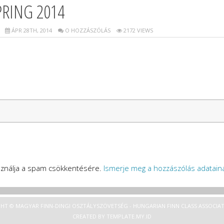
RING 2014
ÁPR 28TH, 2014
O HOZZÁSZÓLÁS
2172 VIEWS
asználja a spam csökkentésére.
Ismerje meg a hozzászólás adataina
HT © MAGYAR FINN-DINGI OSZTÁLYSZÖVETSÉG - HUNGARIAN FINN CLASS ASSOCIAT
CREATED BY
TEMPLATE
.MY.ID