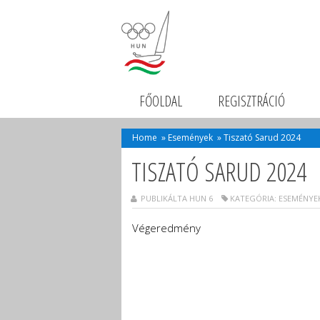
FŐOLDAL
REGISZTRÁCIÓ
Home
»
Események
»
Tiszató Sarud 2024
TISZATÓ SARUD 2024
PUBLIKÁLTA HUN 6
KATEGÓRIA:
ESEMÉNYE
Végeredmény