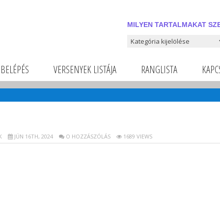
MILYEN TARTALMAKAT SZE
Milyen tartalmakat szeretnél
BELÉPÉS
VERSENYEK LISTÁJA
RANGLISTA
KAPC
K
JÚN 16TH, 2024
O HOZZÁSZÓLÁS
1689 VIEWS