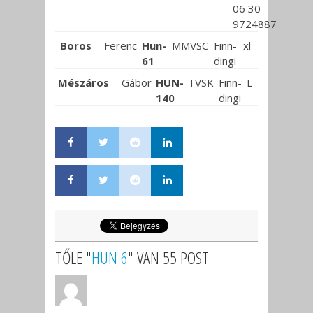
06 30
9724887
Boros
Ferenc
Hun-
MMVSC
Finn-
xl
61
dingi
Mészáros
Gábor
HUN-
TVSK
Finn-
L
140
dingi
TŐLE "
HUN 6
" VAN 55 POST