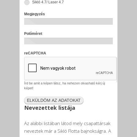
Sikló 4.7/ Laser 4.7
Megjegyzés
Polóméret
reCAPTCHA
Írd be amit a képen látsz, ha nehezen olvasható kérj új
képet!
Nevezettek listája
Az alábbi listában látod mely csapattársak
neveztek már a Sikló Flotta bajnokságra. A