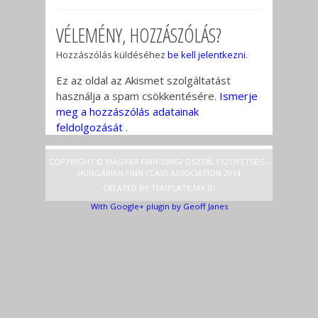
VÉLEMÉNY, HOZZÁSZÓLÁS?
Hozzászólás küldéséhez
be kell jelentkezni
.
Ez az oldal az Akismet szolgáltatást
használja a spam csökkentésére.
Ismerje
meg a hozzászólás adatainak
feldolgozását
.
COPYRIGHT © MAGYAR FINN-DINGI OSZTÁLYSZÖVETSÉG -
HUNGARIAN FINN CLASS ASSOCIATION 2014
CREATED BY
TEMPLATE
.MY.ID
With Google+ plugin by Geoff Janes