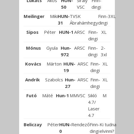
Lukáts
Ákos
HUN-
Sirály
Finn-
50
VSC
dingi
Meilinger
Miki
HUN-
TVSK
Finn-
3XL
31
Ábrahámhegy
dingi
Sipos
Péter
HUN-1
ARSC
Finn-
XL
dingi
Mónus
Gyula
Hun-
ARSC
Finn-
2-
972
dingi
3xl
Kovács
Márton
HUN-
ARSC
Finn-
XL
19
dingi
Andrik
Szabolcs
Hun-
ARSC
Finn-
XL
27
dingi
Futó
Máté
Hun-1
MMVSC
Sikló
M
4.7/
Laser
4.7
Beliczay
Péter
HUN-
Rendező
Finn-
Ki tudna
0
dingi
elvinni?