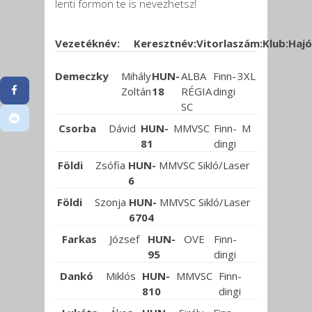
lenti formon te is nevezhetsz!
Vezetéknév:
Keresztnév:
Vitorlaszám:
Klub:
Hajó
Demeczky
Mihály
HUN-
ALBA
Finn-
3XL
Zoltán
18
RÉGIA
dingi
SC
Csorba
Dávid
HUN-
MMVSC
Finn-
M
81
dingi
Földi
Zsófia
HUN-
MMVSC
Sikló/Laser
6
Földi
Szonja
HUN-
MMVSC
Sikló/Laser
6704
Farkas
József
HUN-
OVE
Finn-
95
dingi
Dankó
Miklós
HUN-
MMVSC
Finn-
810
dingi