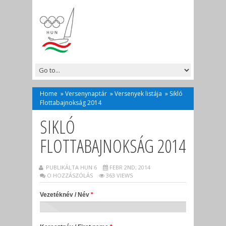
Home
»
Versenynaptár
»
Versenyek listája
»
Sikló
Flottabajnokság 2014
SIKLÓ
FLOTTABAJNOKSÁG 2014
PUBLIKÁLTA HUN 6
FEBR 2ND, 2014
O HOZZÁSZÓLÁS
363 VIEWS
Vezetéknév / Név
*