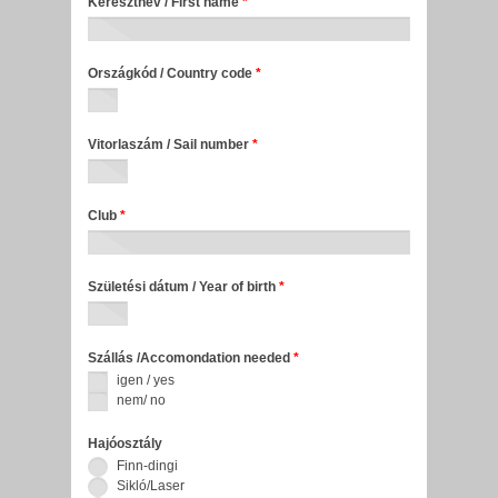
Keresztnév / First name
*
Országkód / Country code
*
Vitorlaszám / Sail number
*
Club
*
Születési dátum / Year of birth
*
Szállás /Accomondation needed
*
igen / yes
nem/ no
Hajóosztály
Finn-dingi
Sikló/Laser