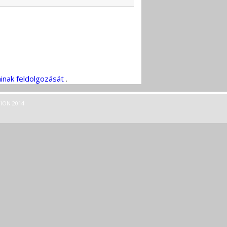
inak feldolgozását
.
ION 2014