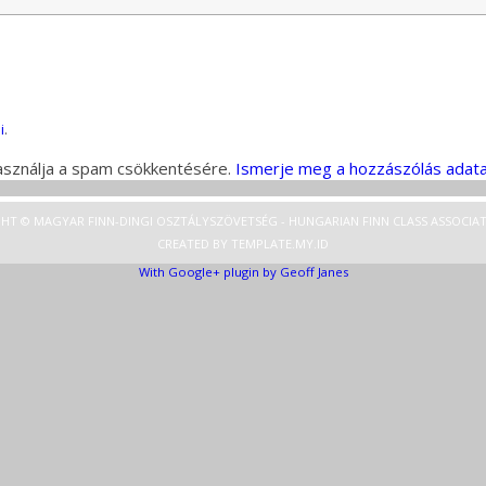
i
.
használja a spam csökkentésére.
Ismerje meg a hozzászólás adata
HT © MAGYAR FINN-DINGI OSZTÁLYSZÖVETSÉG - HUNGARIAN FINN CLASS ASSOCIAT
CREATED BY
TEMPLATE
.MY.ID
With Google+ plugin by Geoff Janes