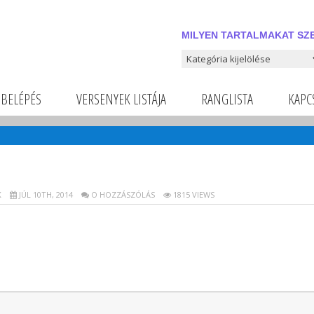
MILYEN TARTALMAKAT SZE
Milyen tartalmakat szeretnél
BELÉPÉS
VERSENYEK LISTÁJA
RANGLISTA
KAPC
K
JÚL 10TH, 2014
O HOZZÁSZÓLÁS
1815 VIEWS