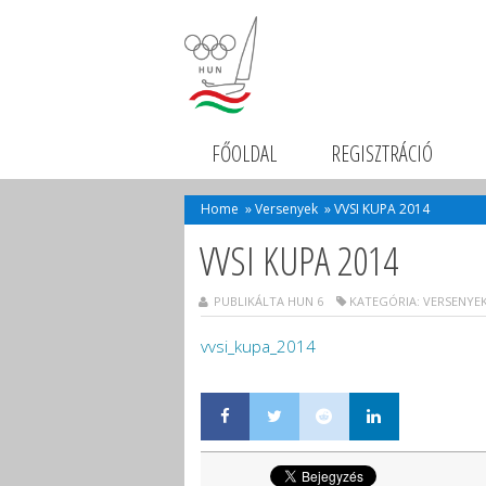
FŐOLDAL
REGISZTRÁCIÓ
Home
»
Versenyek
»
VVSI KUPA 2014
VVSI KUPA 2014
PUBLIKÁLTA HUN 6
KATEGÓRIA:
VERSENYE
vvsi_kupa_2014