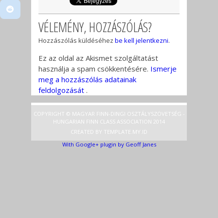
VÉLEMÉNY, HOZZÁSZÓLÁS?
Hozzászólás küldéséhez
be kell jelentkezni
.
Ez az oldal az Akismet szolgáltatást
használja a spam csökkentésére.
Ismerje
meg a hozzászólás adatainak
feldolgozását
.
COPYRIGHT © MAGYAR FINN-DINGI OSZTÁLYSZÖVETSÉG -
HUNGARIAN FINN CLASS ASSOCIATION 2014
CREATED BY
TEMPLATE
.MY.ID
With Google+ plugin by Geoff Janes