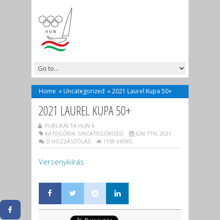
Home
»
Uncategorized
»
2021 Laurel Kupa 50+
2021 LAUREL KUPA 50+
PUBLIKÁLTA HUN 6
KATEGÓRIA:
UNCATEGORIZED
JÚN 7TH, 2021
O HOZZÁSZÓLÁS
1159 VIEWS
Versenykiírás