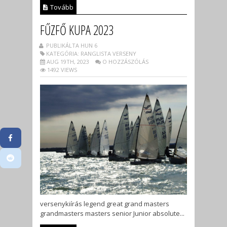
Tovább
FŰZFŐ KUPA 2023
PUBLIKÁLTA HUN 6
KATEGÓRIA: RANGLISTA VERSENY
AUG 19TH, 2023
O HOZZÁSZÓLÁS
1492 VIEWS
versenykiírás legend great grand masters
grandmasters masters senior Junior absolute...