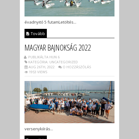
évadnyitó 5 futamLetöltés...
Tovább
MAGYAR BAJNOKSÁG 2022
PUBLIKÁLTA HUN 6
KATEGÓRIA: UNCATEGORIZED
AUG 26TH, 2022
O HOZZÁSZÓLÁS
1953 VIEWS
versenykiírás...