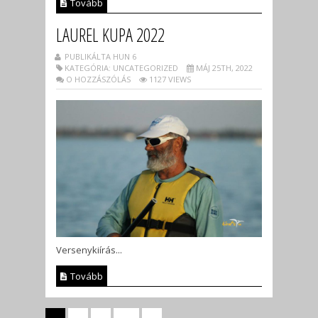
Tovább
LAUREL KUPA 2022
PUBLIKÁLTA HUN 6
KATEGÓRIA: UNCATEGORIZED
MÁJ 25TH, 2022
O HOZZÁSZÓLÁS
1127 VIEWS
Versenykiírás...
Tovább