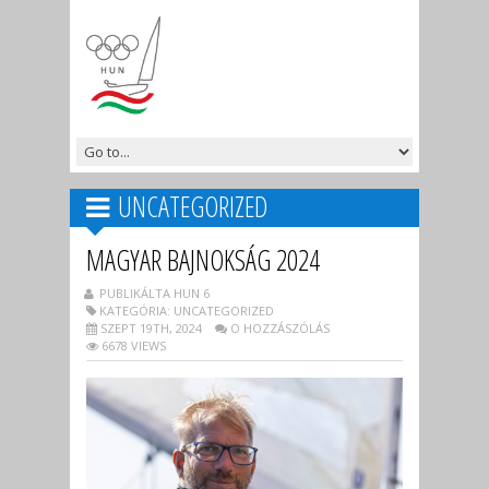
UNCATEGORIZED
MAGYAR BAJNOKSÁG 2024
PUBLIKÁLTA HUN 6
KATEGÓRIA: UNCATEGORIZED
SZEPT 19TH, 2024
O HOZZÁSZÓLÁS
6678 VIEWS