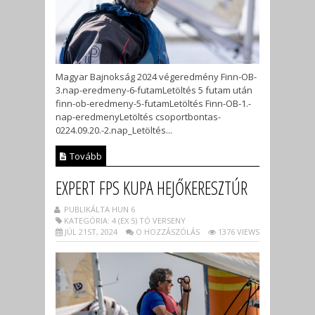
Magyar Bajnokság 2024 végeredmény Finn-OB-
3.nap-eredmeny-6-futamLetöltés 5 futam után
finn-ob-eredmeny-5-futamLetöltés Finn-OB-1.-
nap-eredmenyLetöltés csoportbontas-
0224.09.20.-2.nap_Letöltés...
Tovább
EXPERT FPS KUPA HEJŐKERESZTÚR
PUBLIKÁLTA HUN 6
KATEGÓRIA: 4 (EX 5) TÓ VERSENY
JÚL 21ST, 2024
O HOZZÁSZÓLÁS
1376 VIEWS