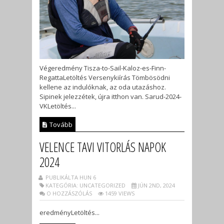
Végeredmény Tisza-to-Sail-Kaloz-es-Finn-
RegattaLetöltés Versenykiírás Tömbösödni
kellene az indulóknak, az oda utazáshoz.
Sipinek jelezzétek, újra itthon van. Sarud-2024-
VKLetöltés...
Tovább
VELENCE TAVI VITORLÁS NAPOK
2024
PUBLIKÁLTA HUN 6
KATEGÓRIA: UNCATEGORIZED
JÚN 2ND, 2024
O HOZZÁSZÓLÁS
1459 VIEWS
eredményLetöltés...