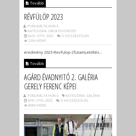
Tovább
RÉVFÜLÖP 2023
PUBLIKÁLTA HUN 6
KATEGÓRIA: UNCATEGORIZED
AUG 12TH, 2023
O HOZZÁSZÓLÁS
1296 VIEWS
eredmény 2023-Revfulop-2futamLetöltés...
Tovább
AGÁRD ÉVADNYITÓ 2. GALÉRIA
GERELY FERENC KÉPEI
PUBLIKÁLTA HUN 6
KATEGÓRIA: GALÉRIA
ÁPR 17TH, 2023
O HOZZÁSZÓLÁS
8084 VIEWS