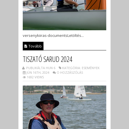
versenykiiras-documentsLetöltés...
Tovább
TISZATÓ SARUD 2024
PUBLIKÁLTA HUN 6
KATEGÓRIA: ESEMÉNYEK
JÚN 16TH, 2024
O HOZZÁSZÓLÁS
1692 VIEWS