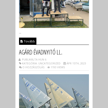
...
Tovább
AGÁRD ÉVADNYITÓ LL.
PUBLIKÁLTA HUN 6
KATEGÓRIA: UNCATEGORIZED
ÁPR 15TH, 2023
O HOZZÁSZÓLÁS
1193 VIEWS