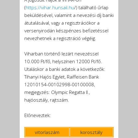
(
https://vihar.hunsail.hu
/) található űrlap
beküldésével, valamint a nevezési díj banki
átutalásával, vagy a regisztrációkor a
versenyirodán készpénzes befizetéssel
nevezhetnek a regisztráció végéig.
Viharban történő lezárt nevezéssel
10.000 Ft/fő, helyszínen 12000 Ft/fő.
Utaláskor a banki adatok a következők:
Tihanyi Hajós Egylet, Raiffeisen Bank
12010154-00102998-00100008,
megjegyzés: Olympic Regatta II.,
hajóosztály, rajtszám.
Előneveztek:
vitorlaszám
korosztály