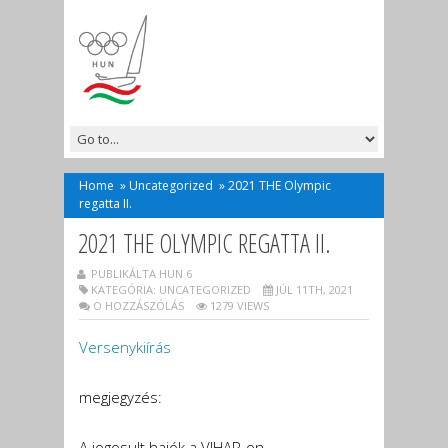
Home
»
Uncategorized
»
2021 THE Olympic
regatta II.
2021 THE OLYMPIC REGATTA II.
PUBLIKÁLTA HUN 6
KATEGÓRIA:
UNCATEGORIZED
JÚL 11TH, 2021
O HOZZÁSZÓLÁS
1279 VIEWS
Versenykiírás
megjegyzés:
A jogosult hajók a VIHAR-on