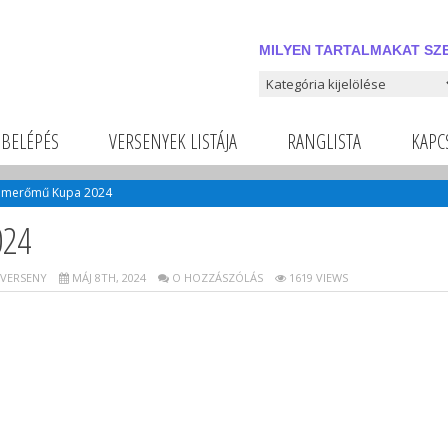
MILYEN TARTALMAKAT SZE
Milyen tartalmakat szeretnél
BELÉPÉS
VERSENYEK LISTÁJA
RANGLISTA
KAPC
omerőmű Kupa 2024
24
Ó VERSENY
MÁJ 8TH, 2024
O HOZZÁSZÓLÁS
1619 VIEWS