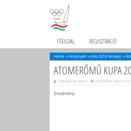
FŐOLDAL
REGISZTRÁCIÓ
Home
»
Versenyek
»
4 (ex 5) Tó Verseny
»
At
ATOMERŐMŰ KUPA 20
PUBLIKÁLTA HUN 6
KATEGÓRIA:
4 (EX 5) T
Eredmény