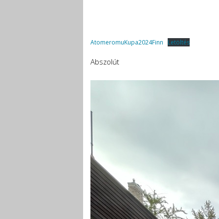
AtomeromuKupa2024Finn
Letöltés
Abszolút