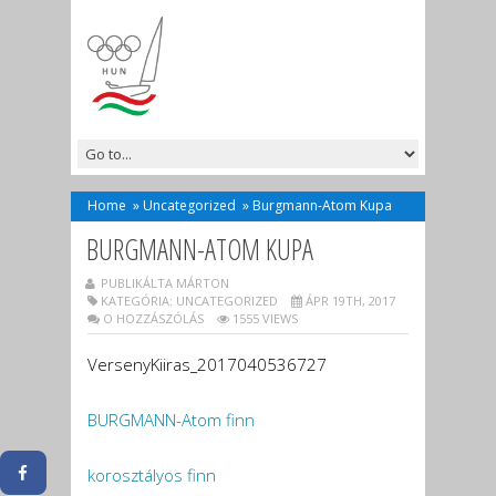
Home
»
Uncategorized
»
Burgmann-Atom Kupa
BURGMANN-ATOM KUPA
PUBLIKÁLTA MÁRTON
KATEGÓRIA:
UNCATEGORIZED
ÁPR 19TH, 2017
O HOZZÁSZÓLÁS
1555 VIEWS
VersenyKiiras_2017040536727
BURGMANN-Atom finn
korosztályos finn