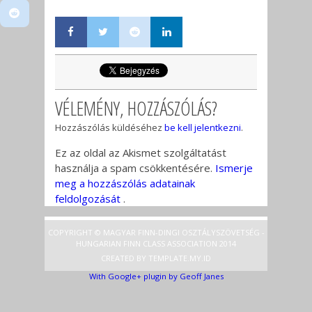
VÉLEMÉNY, HOZZÁSZÓLÁS?
Hozzászólás küldéséhez
be kell jelentkezni
.
Ez az oldal az Akismet szolgáltatást
használja a spam csökkentésére.
Ismerje
meg a hozzászólás adatainak
feldolgozását
.
COPYRIGHT © MAGYAR FINN-DINGI OSZTÁLYSZÖVETSÉG -
HUNGARIAN FINN CLASS ASSOCIATION 2014
CREATED BY
TEMPLATE
.MY.ID
With Google+ plugin by Geoff Janes