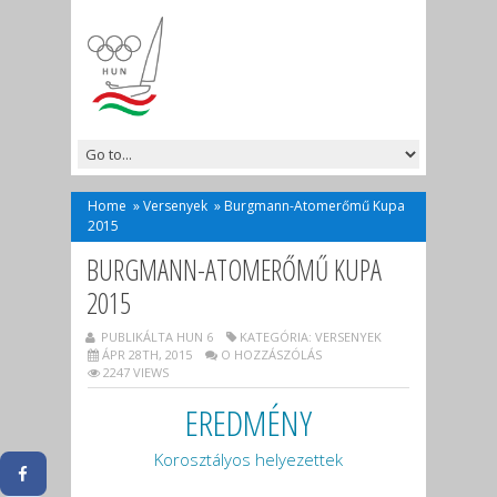
Home
»
Versenyek
»
Burgmann-Atomerőmű Kupa
2015
BURGMANN-ATOMERŐMŰ KUPA
2015
PUBLIKÁLTA HUN 6
KATEGÓRIA:
VERSENYEK
ÁPR 28TH, 2015
O HOZZÁSZÓLÁS
2247 VIEWS
EREDMÉNY
Korosztályos helyezettek