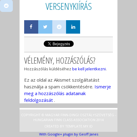
VERSENYKIÍRÁS
VÉLEMÉNY, HOZZÁSZÓLÁS?
Hozzászólás küldéséhez
be kell jelentkezni
.
Ez az oldal az Akismet szolgáltatást
használja a spam csökkentésére.
Ismerje
meg a hozzászólás adatainak
feldolgozását
.
COPYRIGHT © MAGYAR FINN-DINGI OSZTÁLYSZÖVETSÉG -
HUNGARIAN FINN CLASS ASSOCIATION 2014
CREATED BY
TEMPLATE
.MY.ID
With Google+ plugin by Geoff Janes