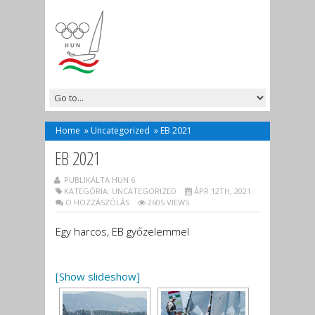
Home
»
Uncategorized
»
EB 2021
EB 2021
PUBLIKÁLTA HUN 6
KATEGÓRIA:
UNCATEGORIZED
ÁPR 12TH, 2021
O HOZZÁSZÓLÁS
2605 VIEWS
Egy harcos, EB győzelemmel
[Show slideshow]